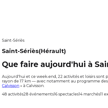
Saint-Sériès
Saint-Sériès
(Hérault)
Que faire aujourd'hui à Sai
Aujourd'hui et ce week‑end, 22 activités et loisirs so
rayon de 17 km — avec notamment au programme des ac
Calvisson
» à Calvisson.
48 activités
28 événements
16 spectacles
14 marchés
11 e