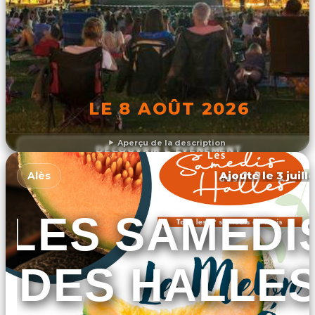
LE 8 AOÛT 2026
Aperçu de la description
DÉCOUVRIR L'ÉVÉNEMENT
Ajouté le 3 juill
Alès
LES SAMEDI
DES HALLE