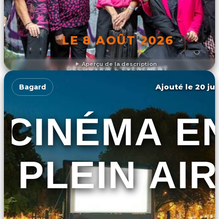
LE 8 AOÛT 2026
Aperçu de la description
DÉCOUVRIR L'ÉVÉNEMENT
Ajouté le 20 jui
Bagard
CINÉMA E
PLEIN AIR