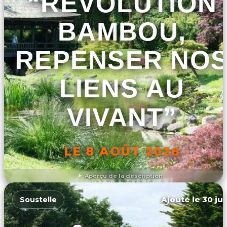
“RÉVOLUTION
BAMBOU,
REPENSER NO
LIENS AU
VIVANT”
LE 8 AOÛT 2026
Aperçu de la description
DÉCOUVRIR L'ÉVÉNEMENT
Ajouté le 30 jui
Soustelle