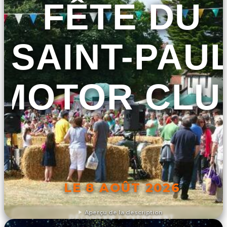
FÊTE DU
SAINT-PAU
MOTOR CLU
LE 8 AOÛT 2026
Aperçu de la description
DÉCOUVRIR L'ÉVÉNEMENT