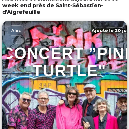
week‑end près de Saint-Sébastien-
d'Aigrefeuille
Ajouté le 20 jui
Alès
CONCERT ”PIN
TURTLE"