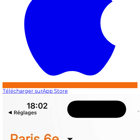
Télécharger sur
App Store