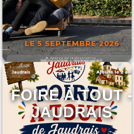
LE 5 SEPTEMBRE 2026
Aperçu de la description
DÉCOUVRIR L'ÉVÉNEMENT
Ajouté le 2 aoû
Jaudrais
FOIRE À TOUT -
JAUDRAIS