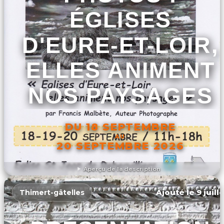
ÉGLISES
D'EURE-ET-LOIR,
ELLES ANIMENT
NOS PAYSAGES
DU 18 SEPTEMBRE
AU
20 SEPTEMBRE 2026
Aperçu de la description
DÉCOUVRIR L'ÉVÉNEMENT
Ajouté le 9 juill
Thimert-gâtelles