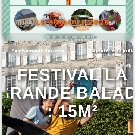
LE 30 AOÛT 2026
Aperçu de la description
DÉCOUVRIR L'ÉVÉNEMENT
Ajouté le 12 juill
Saint-arnoult-des-bois
FESTIVAL LA
GRANDE BALA
: 15M²