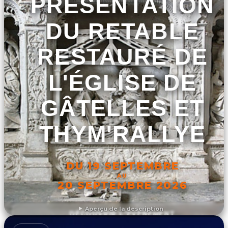
PRÉSENTATION
DU RETABLE
RESTAURÉ DE
L'ÉGLISE DE
GÂTELLES ET
THYM'RALLYE
DU 19 SEPTEMBRE
AU
20 SEPTEMBRE 2026
Aperçu de la description
DÉCOUVRIR L'ÉVÉNEMENT