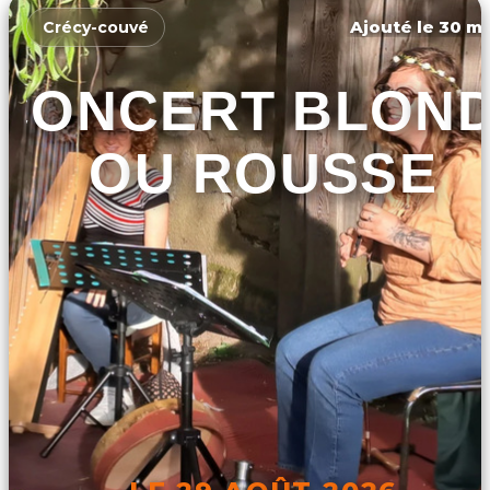
Ajouté le 30 ma
Crécy-couvé
CONCERT BLON
OU ROUSSE