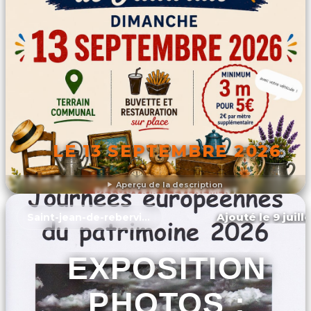
LE 13 SEPTEMBRE 2026
Aperçu de la description
DÉCOUVRIR L'ÉVÉNEMENT
Ajouté le 9 juill
Saint-jean-de-rebervilliers
EXPOSITION
PHOTOS :