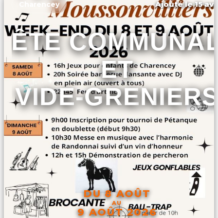
Ajouté le 15 avr
Charencey
FÊTE COMMUNA
ET
VIDE-GRENIER
DU 8 AOÛT
AU
9 AOÛT 2026