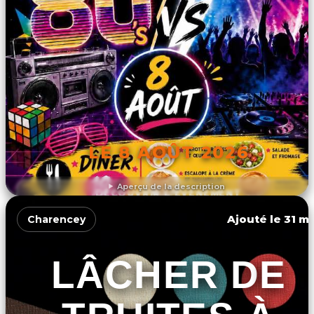
LE 8 AOÛT 2026
Aperçu de la description
DÉCOUVRIR L'ÉVÉNEMENT
Ajouté le 31 ma
Charencey
LÂCHER DE