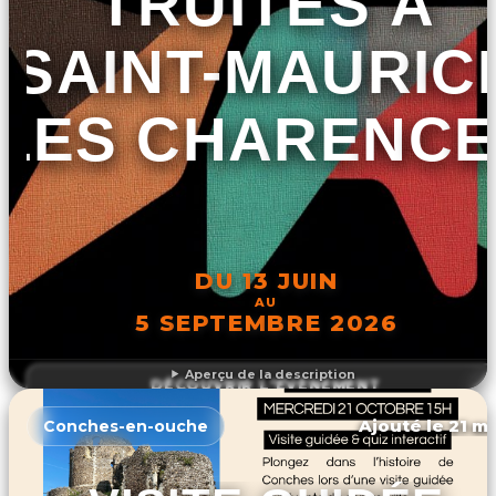
TRUITES À
SAINT-MAURIC
LES CHARENCE
DU 13 JUIN
AU
5 SEPTEMBRE 2026
Aperçu de la description
DÉCOUVRIR L'ÉVÉNEMENT
Ajouté le 21 ma
Conches-en-ouche