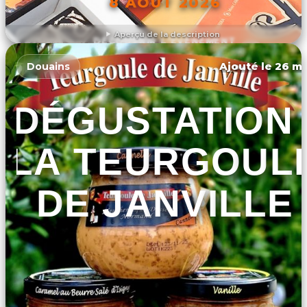
8 AOÛT 2026
Aperçu de la description
DÉCOUVRIR L'ÉVÉNEMENT
Ajouté le 26 ma
Douains
DÉGUSTATION 
LA TEURGOUL
DE JANVILLE