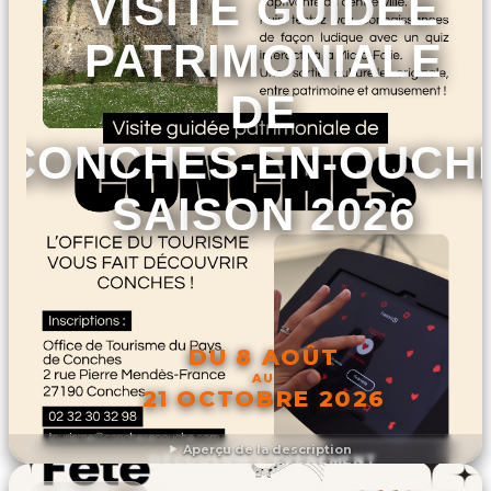
VISITE GUIDÉE
PATRIMONIALE
DE
CONCHES-EN-OUCH
SAISON 2026
DU 8 AOÛT
AU
21 OCTOBRE 2026
Aperçu de la description
DÉCOUVRIR L'ÉVÉNEMENT