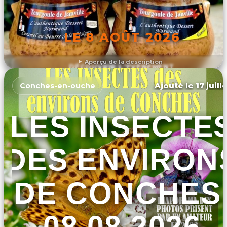
LE 8 AOÛT 2026
Aperçu de la description
DÉCOUVRIR L'ÉVÉNEMENT
Ajouté le 17 juill
Conches-en-ouche
LES INSECTE
DES ENVIRON
DE CONCHES
08.08.2026