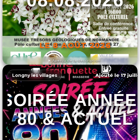
LE 8 AOÛT 2026
Aperçu de la description
DÉCOUVRIR L'ÉVÉNEMENT
Ajouté le 17 juill
Longny les villages
SOIRÉE ANNÉE
80 & ACTUEL