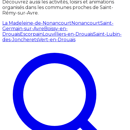
Découvrez aussi les activités, loisirs et animations
organisés dans les communes proches de Saint-
Rémy-sur-Avre.
La Madeleine-de-Nonancourt
Nonancourt
Saint-
Germain-sur-Avre
Boissy-en-
Drouais
Escorpain
Louvilliers-en-Drouais
Saint-Lubin-
des-Joncherets
Vert-en-Drouais