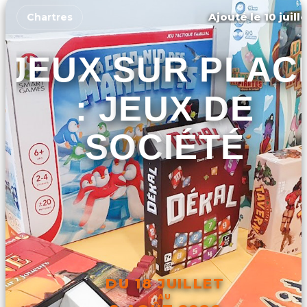
Ajouté le 10 juill
Chartres
JEUX SUR PLAC
: JEUX DE
SOCIÉTÉ
DU 18 JUILLET
AU