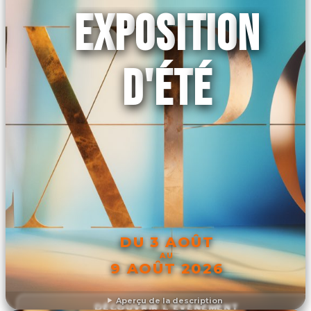
EXPOSITION
D'ÉTÉ
DU 3 AOÛT
AU
9 AOÛT 2026
Aperçu de la description
DÉCOUVRIR L'ÉVÉNEMENT