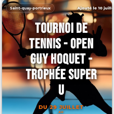
Ajouté le 10 juill
Saint-quay-portrieux
TOURNOI DE
TENNIS - OPEN
GUY HOQUET -
TROPHÉE SUPER
U
DU 29 JUILLET
AU