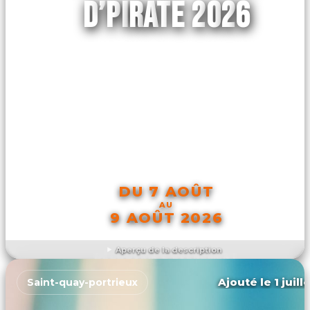
D’PIRATE 2026
DU 7 AOÛT
AU
9 AOÛT 2026
Aperçu de la description
DÉCOUVRIR L'ÉVÉNEMENT
Ajouté le 1 juill
Saint-quay-portrieux