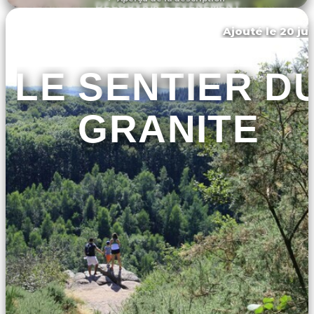
DÉCOUVRIR L'ÉVÉNEMENT
Ajouté le 20 jui
Athis-val de rouvre
LE SENTIER D
GRANITE