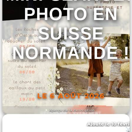
PHOTO EN
SUISSE
NORMANDE !
LE 6 AOÛT 2026
Aperçu de la description
DÉCOUVRIR L'ÉVÉNEMENT
Ajouté le 10 févrie
Athis-val de rouvre