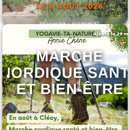
LE 6 AOÛT 2026
Aperçu de la description
DÉCOUVRIR L'ÉVÉNEMENT
Ajouté le 29 ma
Clécy
MARCHE
NORDIQUE SANT
ET BIEN-ÊTRE