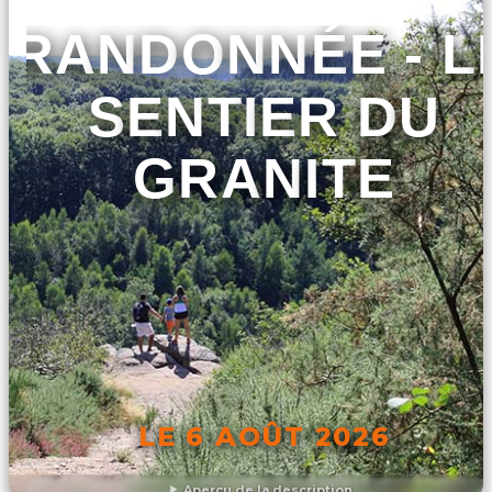
RANDONNÉE - L
SENTIER DU
GRANITE
LE 6 AOÛT 2026
Aperçu de la description