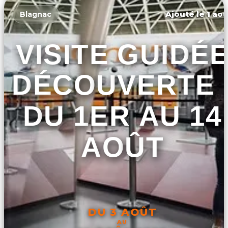
Ajouté le 1 aoû
Blagnac
VISITE GUIDÉ
DÉCOUVERTE 
DU 1ER AU 14
AOÛT
DU 3 AOÛT
AU