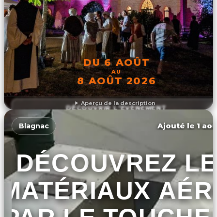
DU 6 AOÛT
AU
8 AOÛT 2026
Aperçu de la description
DÉCOUVRIR L'ÉVÉNEMENT
Ajouté le 1 aoû
Blagnac
DÉCOUVREZ LE
MATÉRIAUX AÉR