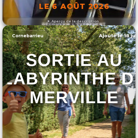
LE 6 AOÛT 2026
Aperçu de la description
DÉCOUVRIR L'ÉVÉNEMENT
Ajouté le 18 ju
Cornebarrieu
SORTIE AU
LABYRINTHE D
MERVILLE