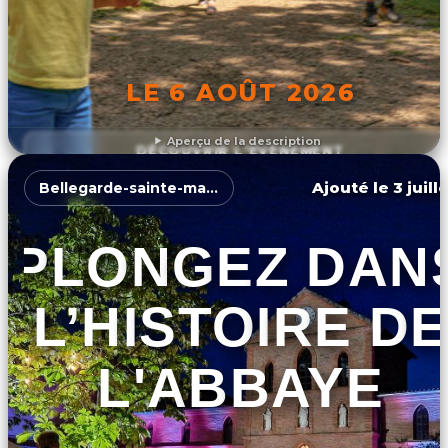
LE 6 AOÛT 2026
Aperçu de la description
DÉCOUVRIR L'ÉVÉNEMENT
Ajouté le 3 juill
Bellegarde-sainte-marie
PLONGEZ DAN
L’HISTOIRE DE
L'ABBAYE