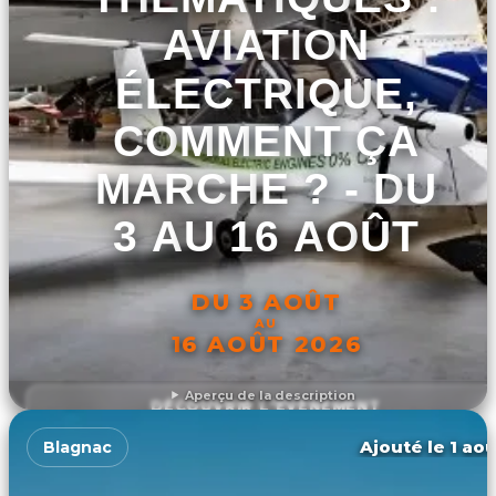
AVIATION
ÉLECTRIQUE,
COMMENT ÇA
MARCHE ? - DU
3 AU 16 AOÛT
DU 3 AOÛT
AU
16 AOÛT 2026
Aperçu de la description
DÉCOUVRIR L'ÉVÉNEMENT
Ajouté le 1 aoû
Blagnac