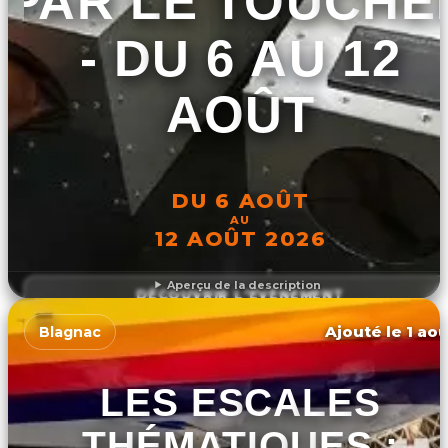
PAR LE TOUCHE
- DU 6 AU 12
AOÛT
DU 6 AOÛT
AU
12 AOÛT 2026
Aperçu de la description
DÉCOUVRIR L'ÉVÉNEMENT
Ajouté le 1 aoû
Blagnac
LES ESCALES
THÉMATIQUES :