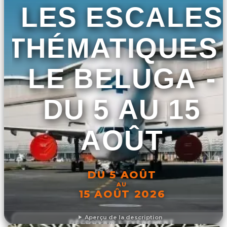
LES ESCALES
THÉMATIQUES 
LE BELUGA​​ -
DU 5 AU 15
AOÛT
DU 5 AOÛT
AU
15 AOÛT 2026
Aperçu de la description
DÉCOUVRIR L'ÉVÉNEMENT