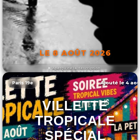
LE 8 AOÛT 2026
Aperçu de la description
DÉCOUVRIR L'ÉVÉNEMENT
Ajouté le 4 aoû
Paris 19e
VILLETTE
TROPICALE
SPÉCIAL