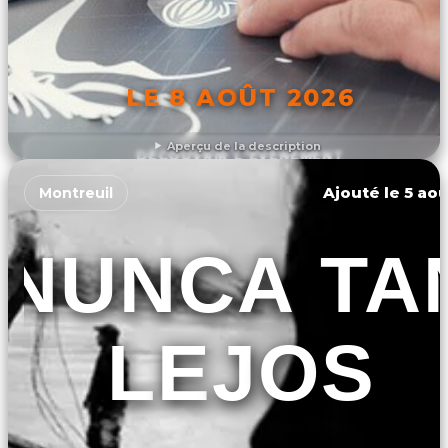
LE 8 AOÛT 2026
Aperçu de la description
DÉCOUVRIR L'ÉVÉNEMENT
Ajouté le 5 aoû
Montreuil
NUNCA TA
LEJOS