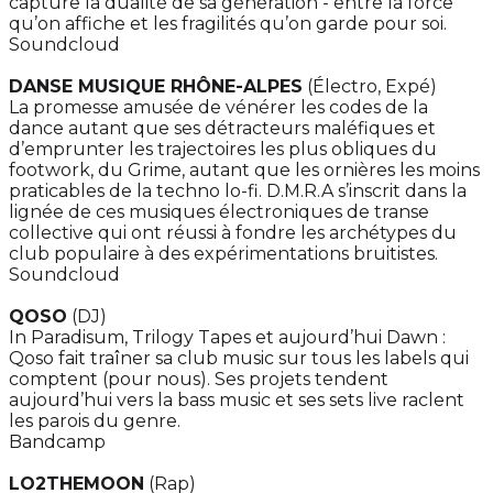
capture la dualité de sa génération - entre la force
qu’on affiche et les fragilités qu’on garde pour soi.
Soundcloud
DANSE MUSIQUE RHÔNE-ALPES
(Électro, Expé)
La promesse amusée de vénérer les codes de la
dance autant que ses détracteurs maléfiques et
d’emprunter les trajectoires les plus obliques du
footwork, du Grime, autant que les ornières les moins
praticables de la techno lo-fi. D.M.R.A s’inscrit dans la
lignée de ces musiques électroniques de transe
collective qui ont réussi à fondre les archétypes du
club populaire à des expérimentations bruitistes.
Soundcloud
QOSO
(DJ)
In Paradisum, Trilogy Tapes et aujourd’hui Dawn :
Qoso fait traîner sa club music sur tous les labels qui
comptent (pour nous). Ses projets tendent
aujourd’hui vers la bass music et ses sets live raclent
les parois du genre.
Bandcamp
LO2THEMOON
(Rap)