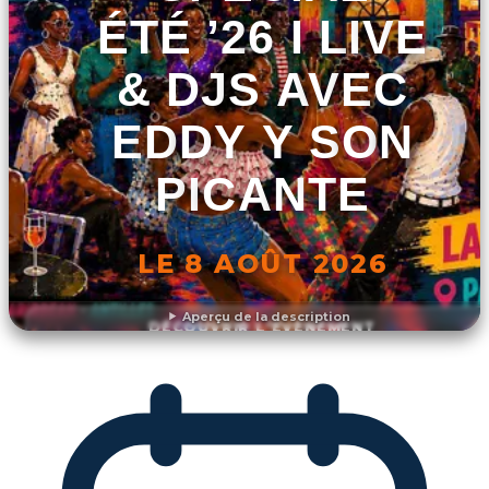
ÉTÉ ’26 I LIVE
& DJS AVEC
EDDY Y SON
PICANTE
LE 8 AOÛT 2026
Aperçu de la description
DÉCOUVRIR L'ÉVÉNEMENT