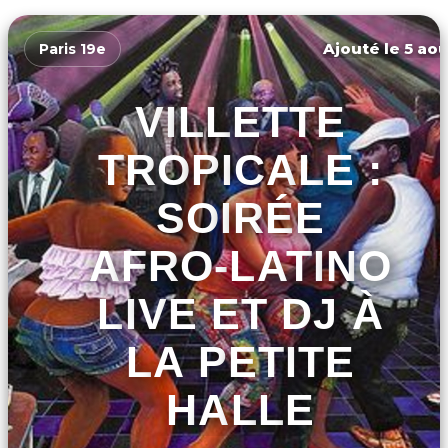
Ajouté le 5 aoû
Paris 19e
VILLETTE
TROPICALE :
SOIRÉE
AFRO-LATINO
LIVE ET DJ À
LA PETITE
HALLE