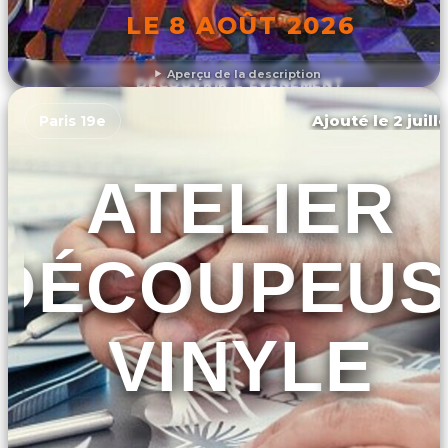
LE 8 AOÛT 2026
Aperçu de la description
DÉCOUVRIR L'ÉVÉNEMENT
Ajouté le 2 juill
Paris 19e
ATELIER
DÉCOUPEUS
VINYLE