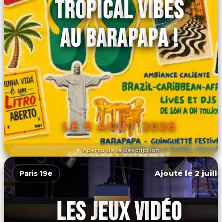
TROPICAL VIBES
AU BARAPAPA !
LE 9 AOÛT 2026
Aperçu de la description
DÉCOUVRIR L'ÉVÉNEMENT
Ajouté le 2 juill
Paris 19e
LES JEUX VIDÉO