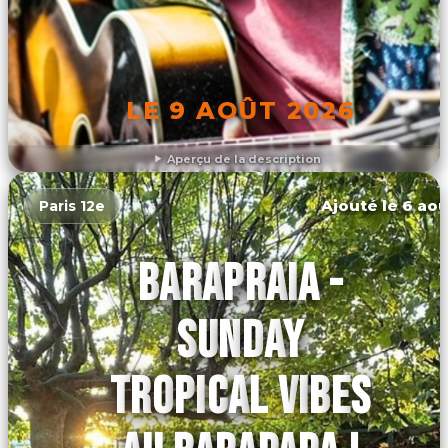
LE 9 AOÛT 2026
Aperçu de la description
DÉCOUVRIR L'ÉVÉNEMENT
Ajouté le 6 aoû
Paris 12e
BARAPRAIA -
SUNDAY
TROPICAL VIBES