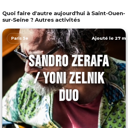
Quoi faire d'autre aujourd'hui à Saint-Ouen-
sur-Seine ? Autres activités
Ajouté le 27 ma
Paris 5e
SANDRO ZERAFA
/ YONI ZELNIK
DUO