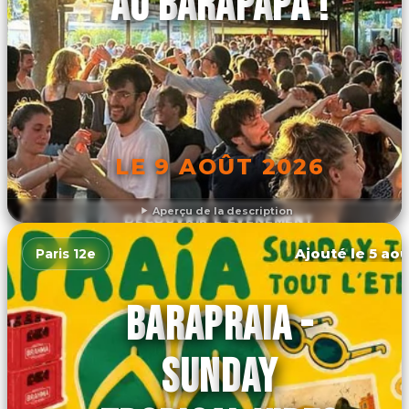
AU BARAPAPA !
LE 9 AOÛT 2026
Aperçu de la description
DÉCOUVRIR L'ÉVÉNEMENT
Ajouté le 5 aoû
Paris 12e
BARAPRAIA -
SUNDAY