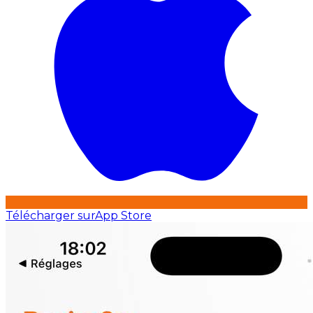
Télécharger sur
App Store