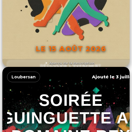
LE 15 AOÛT 2026
Aperçu de la description
DÉCOUVRIR L'ÉVÉNEMENT
Ajouté le 3 juill
Loubersan
SOIRÉE
GUINGUETTE A