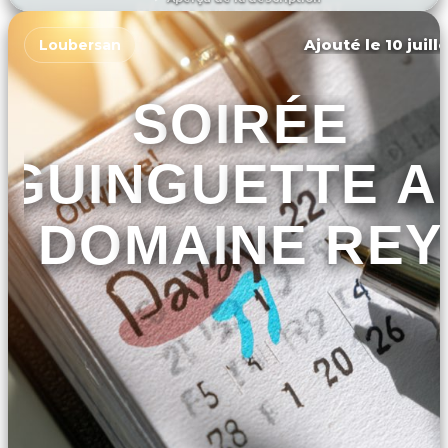
DÉCOUVRIR L'ÉVÉNEMENT
Ajouté le 10 juill
Loubersan
SOIRÉE
GUINGUETTE A
DOMAINE REY