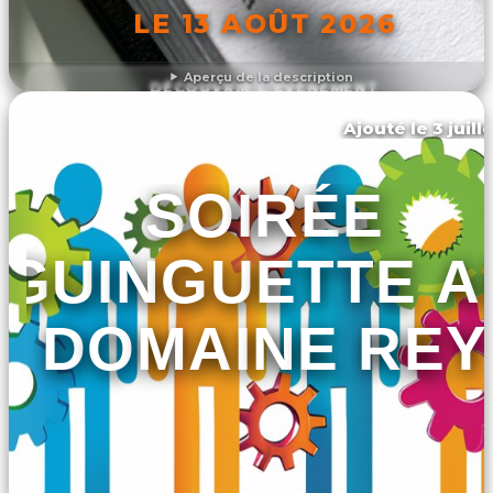
LE 13 AOÛT 2026
Aperçu de la description
DÉCOUVRIR L'ÉVÉNEMENT
Ajouté le 3 juill
Loubersan
SOIRÉE
GUINGUETTE A
DOMAINE REY