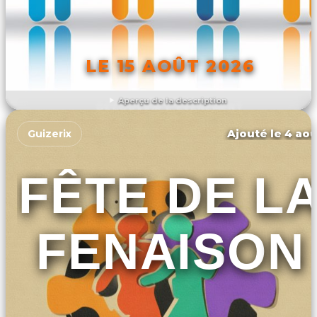
LE 15 AOÛT 2026
Aperçu de la description
DÉCOUVRIR L'ÉVÉNEMENT
Ajouté le 4 aoû
Guizerix
FÊTE DE L
FENAISON