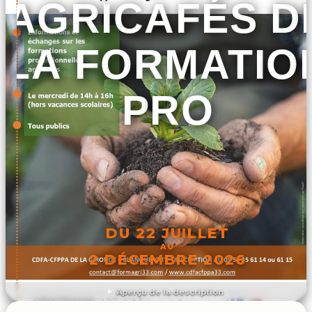
AGRICAFÉS D
LA FORMATIO
PRO
DU 22 JUILLET
AU
2 DÉCEMBRE 2026
Aperçu de la description
DÉCOUVRIR L'ÉVÉNEMENT