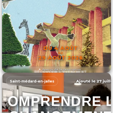
DU 4 AOÛT
AU
29 AOÛT 2026
Aperçu de la description
DÉCOUVRIR L'ÉVÉNEMENT
Ajouté le 27 juill
Saint-médard-en-jalles
COMPRENDRE 