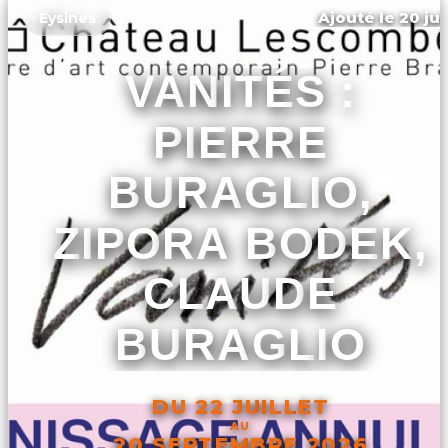
Ajouté le 20 jui
Eysines
VANITÉS :
PIERRE
BURAGLIO,
ZIPORA BODEK,
CLAUDE
BURAGLIO
DU 22 JUILLET
AU
20 SEPTEMBRE 2026