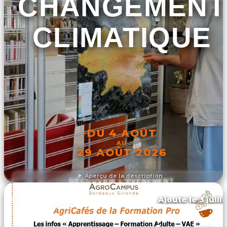
CHANGEMENT
CLIMATIQUE
DU 4 AOÛT
AU
29 AOÛT 2026
Aperçu de la description
DÉCOUVRIR L'ÉVÉNEMENT
Ajouté le 3 juill
Blanquefort