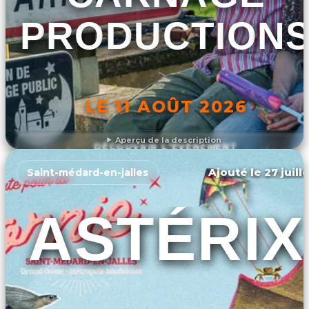
PRODUCTION
LE 11 AOÛT 2026
Aperçu de la description
DÉCOUVRIR L'ÉVÉNEMENT
Ajouté le 27 juill
Saint-médard-en-jalles
ASTÉRIX