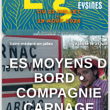
DU 22 JUILLET
AU
29 AOÛT 2026
Aperçu de la description
DÉCOUVRIR L'ÉVÉNEMENT
Ajouté le 21 juill
Saint-médard-en-jalles
LES MOYENS D
BORD •
COMPAGNIE
CARNAGE