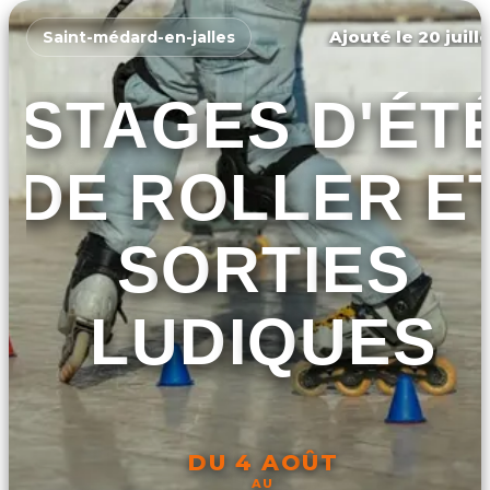
Ajouté le 20 juill
Saint-médard-en-jalles
STAGES D'ÉT
DE ROLLER E
SORTIES
LUDIQUES
DU 4 AOÛT
AU