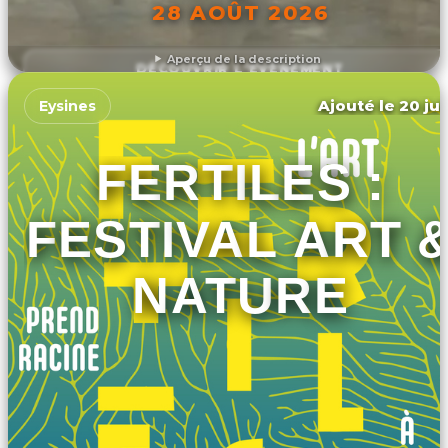
28 AOÛT 2026
Aperçu de la description
DÉCOUVRIR L'ÉVÉNEMENT
Ajouté le 20 jui
Eysines
FERTILES :
FESTIVAL ART 
NATURE