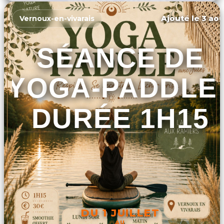
Ajouté le 3 aoû
Vernoux-en-vivarais
SÉANCE DE
YOGA-PADDLE 
DURÉE 1H15
DU 1 JUILLET
AU