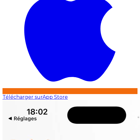
Télécharger sur
App Store