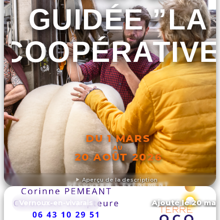
GUIDÉE ”LA
COOPÉRATIVE
DU 1 MARS
AU
20 AOÛT 2026
Aperçu de la description
DÉCOUVRIR L'ÉVÉNEMENT
Ajouté le 20 mar
Vernoux-en-vivarais