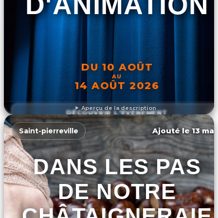
D'ANIMATION
DU 10 AOÛT
AU
14 AOÛT 2026
Aperçu de la description
DÉCOUVRIR L'ÉVÉNEMENT
Ajouté le 13 mar
Saint-pierreville
DANS LES PAS
DE NOTRE
CHÂTAIGNERAIE