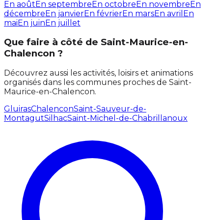
En août
En septembre
En octobre
En novembre
En
décembre
En janvier
En février
En mars
En avril
En
mai
En juin
En juillet
Que faire à côté de Saint-Maurice-en-
Chalencon ?
Découvrez aussi les activités, loisirs et animations
organisés dans les communes proches de Saint-
Maurice-en-Chalencon.
Gluiras
Chalencon
Saint-Sauveur-de-
Montagut
Silhac
Saint-Michel-de-Chabrillanoux