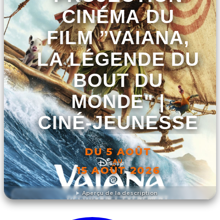
CINÉMA DU
FILM ”VAIANA,
LA LÉGENDE DU
BOUT DU
MONDE" |
CINÉ-JEUNESSE
DU 5 AOÛT
AU
15 AOÛT 2026
Aperçu de la description
DÉCOUVRIR L'ÉVÉNEMENT