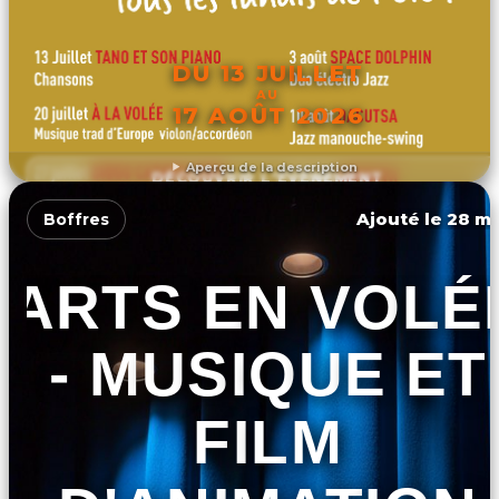
DU 13 JUILLET
AU
17 AOÛT 2026
Aperçu de la description
DÉCOUVRIR L'ÉVÉNEMENT
Ajouté le 28 ma
Boffres
ARTS EN VOLÉ
- MUSIQUE ET
FILM