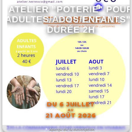
ATELIER ”POTERIE" POU
ADULTES/ADOS/ENFANTS" 
DURÉE 2H
DU 6 JUILLET
AU
21 AOÛT 2026
Aperçu de la description
DÉCOUVRIR L'ÉVÉNEMENT