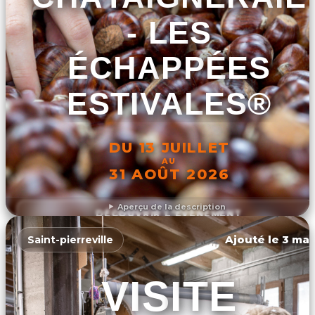
- LES
ÉCHAPPÉES
ESTIVALES®
DU 13 JUILLET
AU
31 AOÛT 2026
Aperçu de la description
DÉCOUVRIR L'ÉVÉNEMENT
Ajouté le 3 mar
Saint-pierreville
VISITE