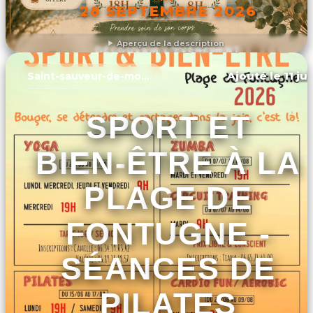
28 SEPTEMBRE 2026
Aperçu de la description
DÉCOUVRIR L'ÉVÉNEMENT
Ajouté le 11 ju
Saint-sauveur-de-montagut
SPORT ET
BIEN-ÊTRE À LA
PLAGE DE
FONTUGNE -
SÉANCES DE
PILATES