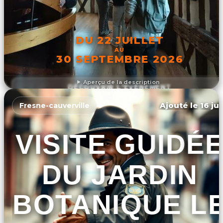
DU 22 JUILLET
AU
30 SEPTEMBRE 2026
Aperçu de la description
DÉCOUVRIR L'ÉVÉNEMENT
Ajouté le 16 ju
Fresne-cauverville
VISITE GUIDÉ
DU JARDIN
BOTANIQUE L