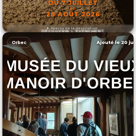
DU 7 JUILLET
AU
28 AOÛT 2026
Aperçu de la description
DÉCOUVRIR L'ÉVÉNEMENT
Ajouté le 20 jui
Orbec
MUSÉE DU VIEU
MANOIR D'ORBE