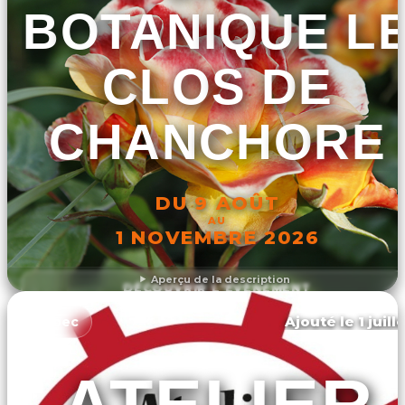
BOTANIQUE L
CLOS DE
CHANCHORE
DU 9 AOÛT
AU
1 NOVEMBRE 2026
Aperçu de la description
DÉCOUVRIR L'ÉVÉNEMENT
Ajouté le 1 juill
Orbec
ATELIER