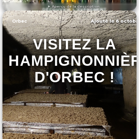
Aperçu de la description
DÉCOUVRIR L'ÉVÉNEMENT
Ajouté le 6 octobr
Orbec
VISITEZ LA
CHAMPIGNONNIÈ
D'ORBEC !