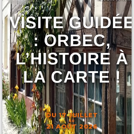
VISITE GUIDÉ
: ORBEC,
L’HISTOIRE À
LA CARTE !
DU 17 JUILLET
AU
21 AOÛT 2026