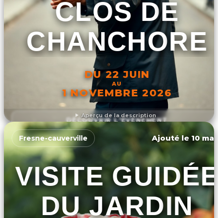
CLOS DE
CHANCHORE
DU 22 JUIN
AU
1 NOVEMBRE 2026
Aperçu de la description
DÉCOUVRIR L'ÉVÉNEMENT
Ajouté le 10 mar
Fresne-cauverville
VISITE GUIDÉ
DU JARDIN