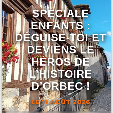
SPÉCIALE
ENFANTS :
DÉGUISE-TOI ET
DEVIENS LE
HÉROS DE
L’HISTOIRE
D’ORBEC !
LE 11 AOÛT 2026