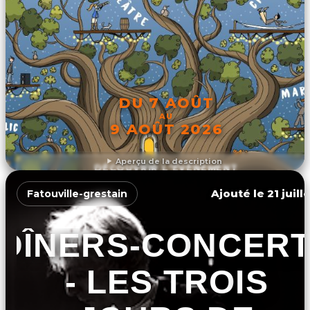
DU 7 AOÛT
AU
9 AOÛT 2026
Aperçu de la description
DÉCOUVRIR L'ÉVÉNEMENT
Ajouté le 21 juill
Fatouville-grestain
DÎNERS-CONCER
- LES TROIS