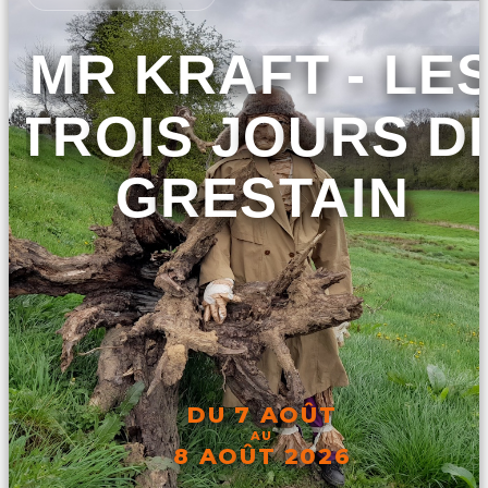
MR KRAFT - LE
TROIS JOURS D
GRESTAIN
DU 7 AOÛT
AU
8 AOÛT 2026