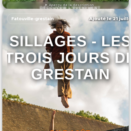
Aperçu de la description
DÉCOUVRIR L'ÉVÉNEMENT
Ajouté le 21 juill
Fatouville-grestain
SILLAGES - LES
TROIS JOURS D
GRESTAIN