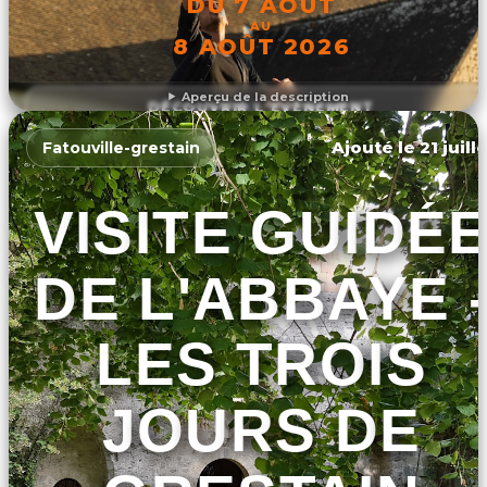
DU 7 AOÛT
AU
8 AOÛT 2026
Aperçu de la description
DÉCOUVRIR L'ÉVÉNEMENT
Ajouté le 21 juill
Fatouville-grestain
VISITE GUIDÉ
DE L'ABBAYE 
LES TROIS
JOURS DE