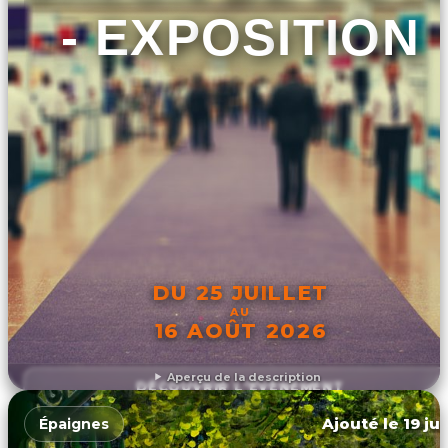
- EXPOSITION
DU 25 JUILLET
AU
16 AOÛT 2026
Aperçu de la description
DÉCOUVRIR L'ÉVÉNEMENT
Ajouté le 19 ju
Épaignes