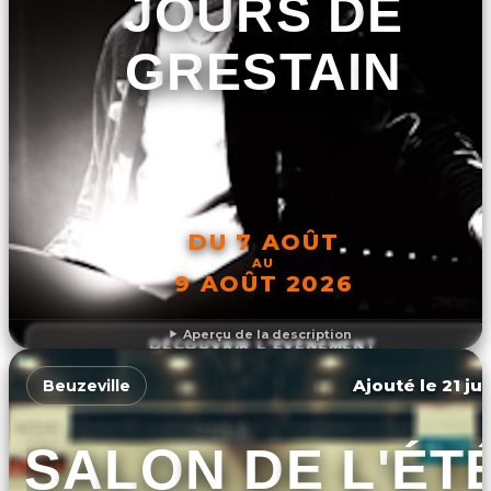
JOURS DE
GRESTAIN
DU 7 AOÛT
AU
9 AOÛT 2026
Aperçu de la description
DÉCOUVRIR L'ÉVÉNEMENT
Ajouté le 21 ju
Beuzeville
SALON DE L'ÉT