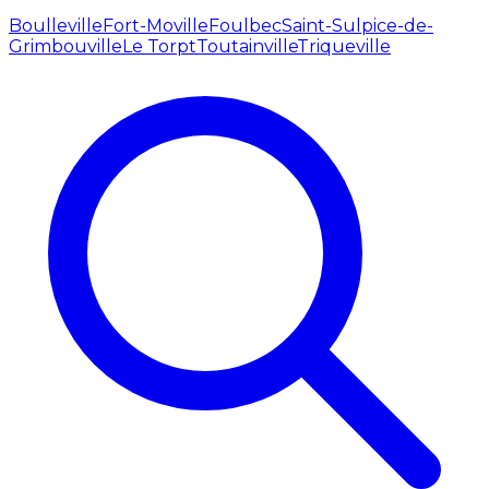
Boulleville
Fort-Moville
Foulbec
Saint-Sulpice-de-
Grimbouville
Le Torpt
Toutainville
Triqueville