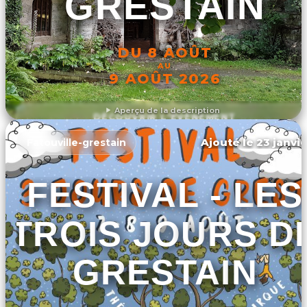
GRESTAIN
DU 8 AOÛT
AU
9 AOÛT 2026
Aperçu de la description
DÉCOUVRIR L'ÉVÉNEMENT
Ajouté le 23 janvie
Fatouville-grestain
FESTIVAL - LES
TROIS JOURS D
GRESTAIN