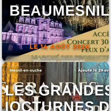
BEAUMESNIL
LE 14 AOÛT 2026
Aperçu de la description
DÉCOUVRIR L'ÉVÉNEMENT
Ajouté le 29 avr
Mesnil-en-ouche
LES GRANDE
NOCTURNES D