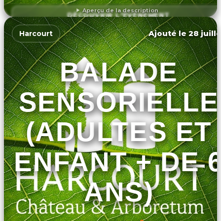
Aperçu de la description
DÉCOUVRIR L'ÉVÉNEMENT
Ajouté le 28 juill
Harcourt
BALADE
SENSORIELLE
(ADULTES ET
ENFANT + DE 
ANS)