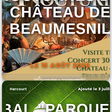
CHÂTEAU DE
BEAUMESNIL
LE 15 AOÛT 2026
Aperçu de la description
DÉCOUVRIR L'ÉVÉNEMENT
Ajouté le 3 juill
Harcourt
BAL ”PARQUE