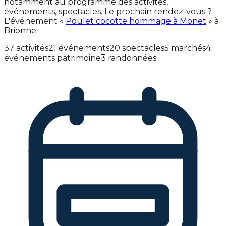
notamment au programme des activités,
événements, spectacles. Le prochain rendez-vous ?
L'événement «
Poulet cocotte hommage à Monet
» à
Brionne.
37 activités
21 événements
20 spectacles
5 marchés
4
événements patrimoine
3 randonnées