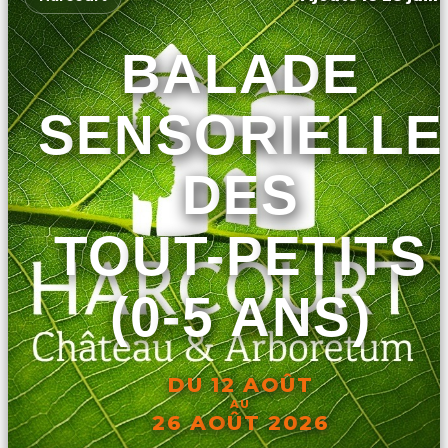
BALADE
SENSORIELLE
DES
TOUT-PETITS
(0-5 ANS)
DU 12 AOÛT
AU
26 AOÛT 2026