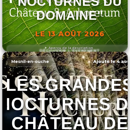
NOCTURNES DU
DOMAINE"
LE 13 AOÛT 2026
Aperçu de la description
DÉCOUVRIR L'ÉVÉNEMENT
Ajouté le 4 aoû
Mesnil-en-ouche
LES GRANDE
NOCTURNES D
CHÂTEAU DE