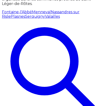
Léger-de-Rôtes.
Fontaine-l'Abbé
Menneval
Nassandres sur
Risle
Plasnes
Serquigny
Valailles