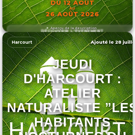
DU 12 AOÛT
AU
26 AOÛT 2026
Aperçu de la description
DÉCOUVRIR L'ÉVÉNEMENT
Ajouté le 28 juill
Harcourt
JEUDI
D'HARCOURT :
ATELIER
NATURALISTE ”LE
HABITANTS