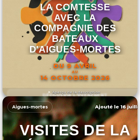
LA COMTESSE
AVEC LA
COMPAGNIE DES
BATEAUX
D'AIGUES-MORTES
DU 9 AVRIL
AU
14 OCTOBRE 2026
Aperçu de la description
DÉCOUVRIR L'ÉVÉNEMENT
Ajouté le 16 juill
Aigues-mortes
VISITES DE LA