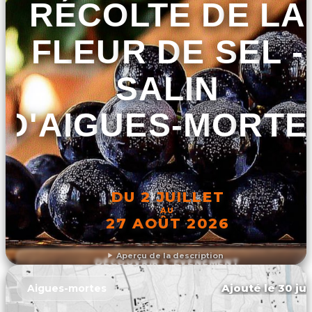
RÉCOLTE DE LA
FLEUR DE SEL -
SALIN
D'AIGUES-MORTE
DU 2 JUILLET
AU
27 AOÛT 2026
Aperçu de la description
DÉCOUVRIR L'ÉVÉNEMENT
Ajouté le 30 jui
Aigues-mortes