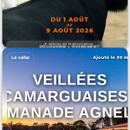
DU 1 AOÛT
AU
9 AOÛT 2026
Aperçu de la description
DÉCOUVRIR L'ÉVÉNEMENT
Ajouté le 30 ma
Le cailar
VEILLÉES
CAMARGUAISES 
MANADE AGNE