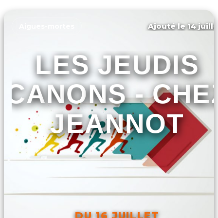
Ajouté le 14 juill
Aigues-mortes
LES JEUDIS
CANONS - CHE
JEANNOT
DU 16 JUILLET