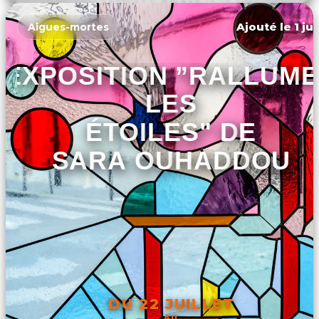
DÉCOUVRIR L'ÉVÉNEMENT
Ajouté le 1 ju
Aigues-mortes
EXPOSITION ”RALLUM
LES
ÉTOILES" DE
SARA OUHADDOU
DU 22 JUILLET
AU