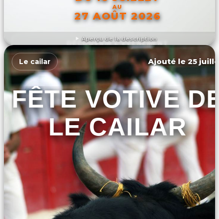
AU
27 AOÛT 2026
Aperçu de la description
DÉCOUVRIR L'ÉVÉNEMENT
Ajouté le 25 juill
Le cailar
FÊTE VOTIVE D
LE CAILAR