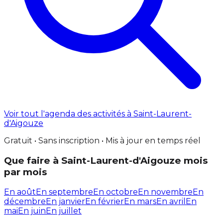
Voir tout l'agenda des activités à Saint-Laurent-
d'Aigouze
Gratuit • Sans inscription • Mis à jour en temps réel
Que faire à Saint-Laurent-d'Aigouze mois
par mois
En août
En septembre
En octobre
En novembre
En
décembre
En janvier
En février
En mars
En avril
En
mai
En juin
En juillet