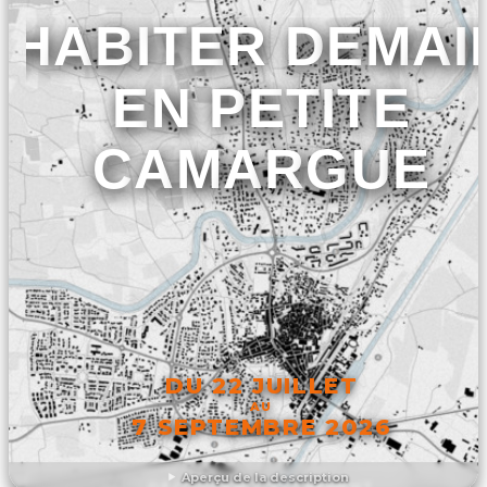
HABITER DEMAI
EN PETITE
CAMARGUE
DU 22 JUILLET
AU
7 SEPTEMBRE 2026
Aperçu de la description