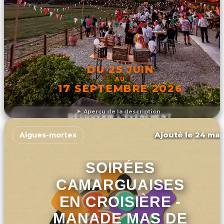
DU 25 JUIN
AU
17 SEPTEMBRE 2026
Aperçu de la description
DÉCOUVRIR L'ÉVÉNEMENT
Ajouté le 24 mar
Aigues-mortes
SOIRÉES
CAMARGUAISES
EN CROISIÈRE -
MANADE MAS DE