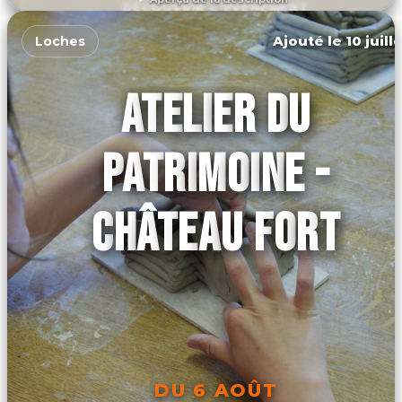
DÉCOUVRIR L'ÉVÉNEMENT
Ajouté le 10 juill
Loches
ATELIER DU
PATRIMOINE -
CHÂTEAU FORT
DU 6 AOÛT