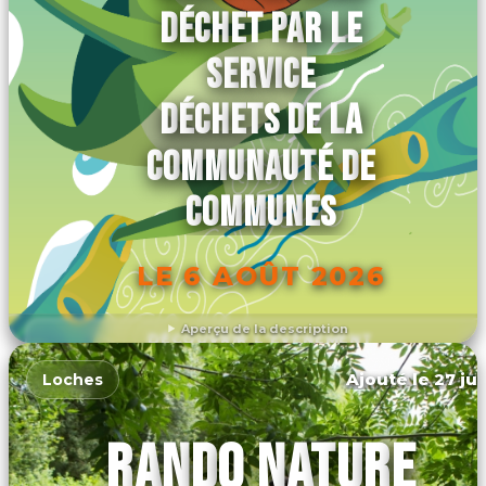
DÉCHET PAR LE
SERVICE
DÉCHETS DE LA
COMMUNAUTÉ DE
COMMUNES
LE 6 AOÛT 2026
Aperçu de la description
DÉCOUVRIR L'ÉVÉNEMENT
Ajouté le 27 jui
Loches
RANDO NATURE