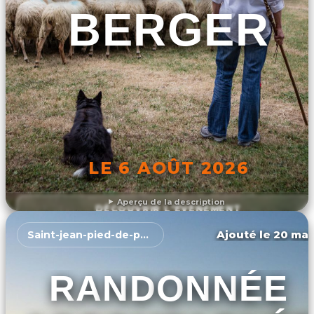
BERGER
LE 6 AOÛT 2026
Aperçu de la description
DÉCOUVRIR L'ÉVÉNEMENT
Ajouté le 20 mar
Saint-jean-pied-de-port
RANDONNÉE