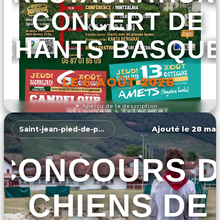
CONCERT DE
CHANTS BASQU
LE 6 AOÛT 2026
Aperçu de la description
DÉCOUVRIR L'ÉVÉNEMENT
Ajouté le 28 mar
Saint-jean-pied-de-port
CONCOURS D
CHIENS DE