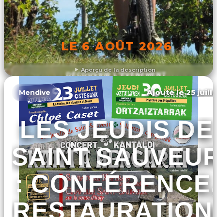
LE 6 AOÛT 2026
Aperçu de la description
DÉCOUVRIR L'ÉVÉNEMENT
Ajouté le 25 juill
Mendive
LES JEUDIS DE
SAINT SAUVEU
: CONFÉRENCE
RESTAURATION