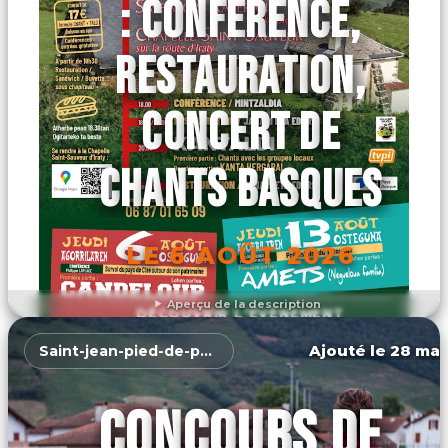
: CONFÉRENCE,
RESTAURATION,
CONCERT DE
CHANTS BASQUES
LE 6 AOÛT 2026
Aperçu de la description
DÉCOUVRIR L'ÉVÉNEMENT
Ajouté le 28 mar
Saint-jean-pied-de-port
CONCOURS DE