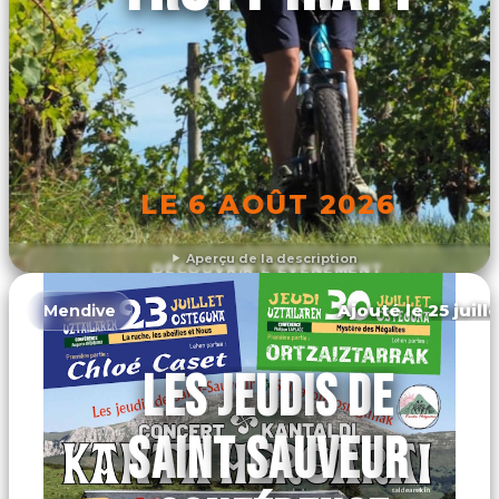
LE 6 AOÛT 2026
Aperçu de la description
DÉCOUVRIR L'ÉVÉNEMENT
Ajouté le 25 juill
Mendive
LES JEUDIS DE
SAINT SAUVEUR