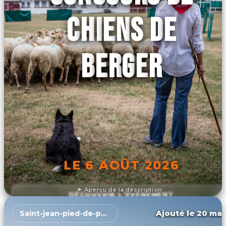
CHIENS DE
BERGER
LE 6 AOÛT 2026
Aperçu de la description
DÉCOUVRIR L'ÉVÉNEMENT
Ajouté le 20 mar
Saint-jean-pied-de-port