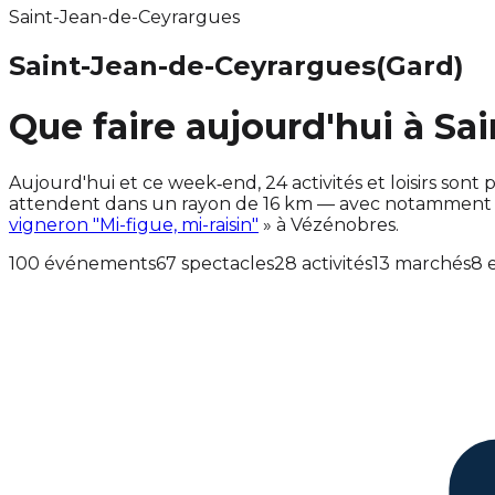
Saint-Jean-de-Ceyrargues
Saint-Jean-de-Ceyrargues
(Gard)
Que faire aujourd'hui à Sa
Aujourd'hui et ce week‑end, 24 activités et loisirs s
attendent dans un rayon de 16 km — avec notamment a
vigneron "Mi-figue, mi-raisin"
» à Vézénobres.
100 événements
67 spectacles
28 activités
13 marchés
8 