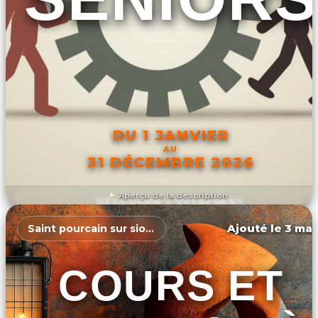
DU 1 JANVIER
AU
31 DÉCEMBRE 2026
Aperçu de la description
DÉCOUVRIR L'ÉVÉNEMENT
Ajouté le 3 mar
Saint pourcain sur sioule
COURS ET