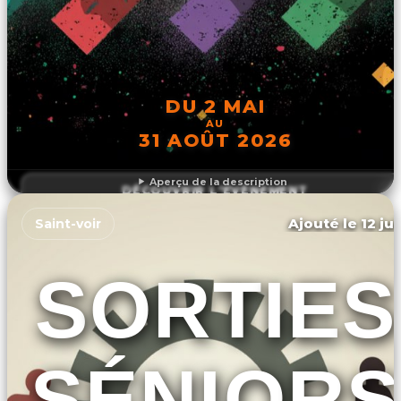
DU 2 MAI
AU
31 AOÛT 2026
Aperçu de la description
DÉCOUVRIR L'ÉVÉNEMENT
Ajouté le 12 ju
Saint-voir
SORTIES
SÉNIORS