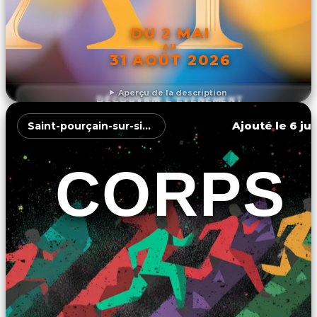
DU 2 MAI
AU
31 AOÛT 2026
Aperçu de la description
DÉCOUVRIR L'ÉVÉNEMENT
Ajouté le 6 jui
Saint-pourçain-sur-sioule
CORPS