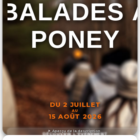
BALADES 
PONEY
DU 2 JUILLET
AU
15 AOÛT 2026
Aperçu de la description
DÉCOUVRIR L'ÉVÉNEMENT