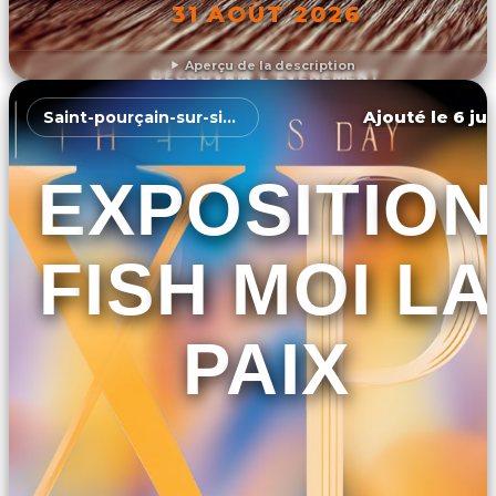
31 AOÛT 2026
Aperçu de la description
DÉCOUVRIR L'ÉVÉNEMENT
Ajouté le 6 jui
Saint-pourçain-sur-sioule
EXPOSITION
FISH MOI LA
PAIX