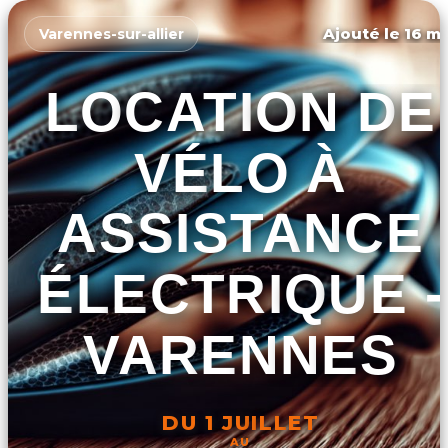
Ajouté le 16 ma
Varennes-sur-allier
LOCATION DE
VÉLO À
ASSISTANCE
ÉLECTRIQUE -
VARENNES
DU 1 JUILLET
AU