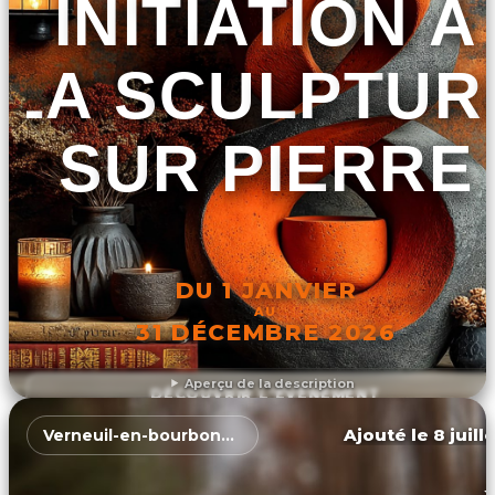
INITIATION À
LA SCULPTUR
SUR PIERRE
DU 1 JANVIER
AU
31 DÉCEMBRE 2026
Aperçu de la description
DÉCOUVRIR L'ÉVÉNEMENT
Ajouté le 8 juill
Verneuil-en-bourbonnais