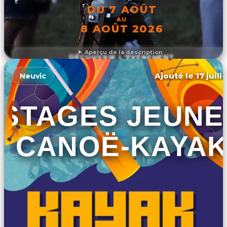
DU 7 AOÛT
AU
8 AOÛT 2026
Aperçu de la description
DÉCOUVRIR L'ÉVÉNEMENT
Ajouté le 17 juill
Neuvic
STAGES JEUNE
CANOË-KAYA