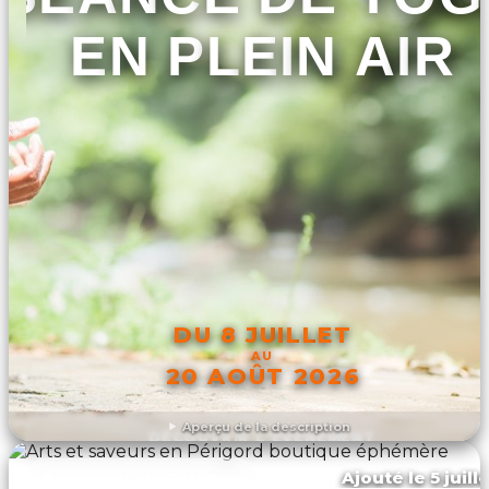
EN PLEIN AIR
DU 8 JUILLET
AU
20 AOÛT 2026
Aperçu de la description
DÉCOUVRIR L'ÉVÉNEMENT
Ajouté le 5 juill
Saint-martial-d'artenset