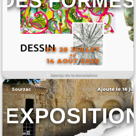
DES FORMES
DU 28 JUILLET
AU
14 AOÛT 2026
Aperçu de la description
DÉCOUVRIR L'ÉVÉNEMENT
Ajouté le 16 ju
Sourzac
EXPOSITIO