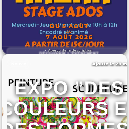
DU 5 AOÛT
AU
7 AOÛT 2026
Aperçu de la description
DÉCOUVRIR L'ÉVÉNEMENT
Ajouté le 28 ma
Neuvic
EXPO ”DES
COULEURS E