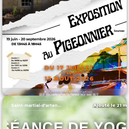
DU 17 JUILLET
AU
13 AOÛT 2026
Aperçu de la description
DÉCOUVRIR L'ÉVÉNEMENT
Ajouté le 21 ma
Saint-martial-d'artenset
SÉANCE DE YOG