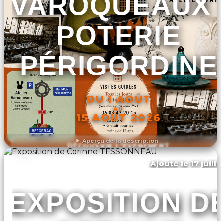
VAROQUEAUX 
POTERIE
PÉRIGORDINE
DU 1 AOÛT
AU
15 AOÛT 2026
Aperçu de la description
DÉCOUVRIR L'ÉVÉNEMENT
Ajouté le 17 juill
Vergt
EXPOSITION D