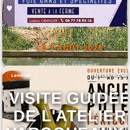
LE 7 AOÛT 2026
Aperçu de la description
DÉCOUVRIR L'ÉVÉNEMENT
Ajouté le 2 aoû
Lembras
VISITE GUIDÉ
DE L'ATELIER