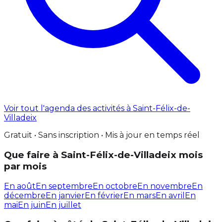
Voir tout l'agenda des activités à Saint-Félix-de-
Villadeix
Gratuit • Sans inscription • Mis à jour en temps réel
Que faire à Saint-Félix-de-Villadeix mois
par mois
En août
En septembre
En octobre
En novembre
En
décembre
En janvier
En février
En mars
En avril
En
mai
En juin
En juillet