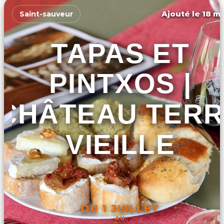
Ajouté le 18 ma
Saint-sauveur
TAPAS ET
PINTXOS |
CHÂTEAU TERR
VIEILLE
DU 1 JUILLET
AU