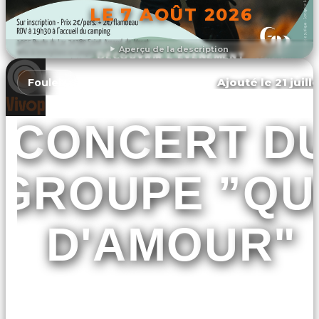
LE 7 AOÛT 2026
Aperçu de la description
DÉCOUVRIR L'ÉVÉNEMENT
Ajouté le 21 juill
Fouleix
CONCERT D
GROUPE ”QU
D'AMOUR"