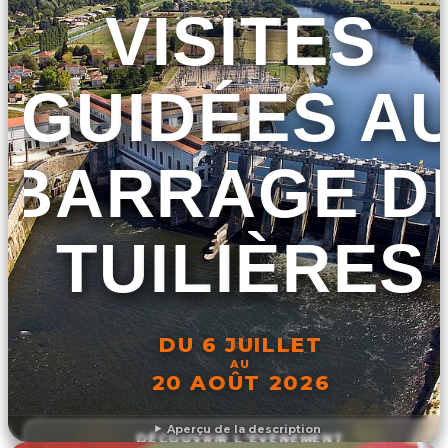
VISITES
GUIDÉES A
BARRAGE D
TUILIÈRES
DU 6 JUILLET
AU
20 AOÛT 2026
Aperçu de la description
DÉCOUVRIR L'ÉVÉNEMENT