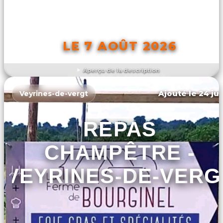
LE 7 AOÛT 2026
Aperçu de la description
DÉCOUVRIR L'ÉVÉNEMENT
Ajouté le 24 jui
Veyrines-de-vergt
REPAS
CHAMPÊTRE -
VEYRINES-DE-VERG