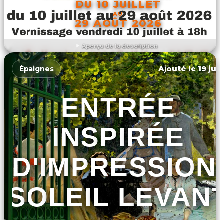
DU 10 JUILLET
AU
29 AOÛT 2026
Aperçu de la description
DÉCOUVRIR L'ÉVÉNEMENT
Ajouté le 19 ju
Épaignes
ENTRÉE
INSPIRÉE
D'IMPRESSION
SOLEIL LEVAN