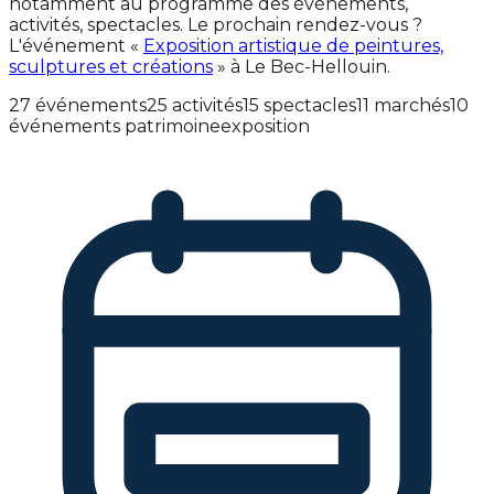
notamment au programme des événements,
activités, spectacles. Le prochain rendez-vous ?
L'événement «
Exposition artistique de peintures,
sculptures et créations
» à Le Bec-Hellouin.
27 événements
25 activités
15 spectacles
11 marchés
10
événements patrimoine
exposition