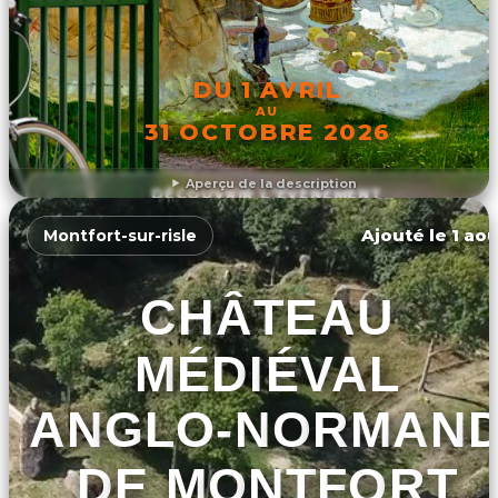
DU 1 AVRIL
AU
31 OCTOBRE 2026
Aperçu de la description
DÉCOUVRIR L'ÉVÉNEMENT
Ajouté le 1 aoû
Montfort-sur-risle
CHÂTEAU
MÉDIÉVAL
ANGLO-NORMAN
DE MONTFORT