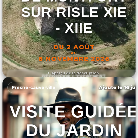
SUR RISLE XIE
- XIIE
DU 2 AOÛT
AU
8 NOVEMBRE 2026
Aperçu de la description
DÉCOUVRIR L'ÉVÉNEMENT
Ajouté le 16 ju
Fresne-cauverville
VISITE GUIDÉ
DU JARDIN