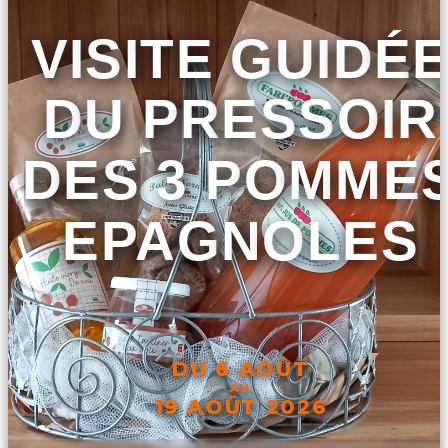
VISITE GUIDÉ
DU PRESSOIR
DES 3 POMME
EPAGNOLES
DU 6 AOÛT
AU
19 AOÛT 2026