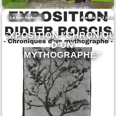
Aperçu de la description
DÉCOUVRIR L'ÉVÉNEMENT
Ajouté le 2 juill
Le bec-hellouin
EXPOSITION ”CHRONIQ
D'UN
MYTHOGRAPHE"