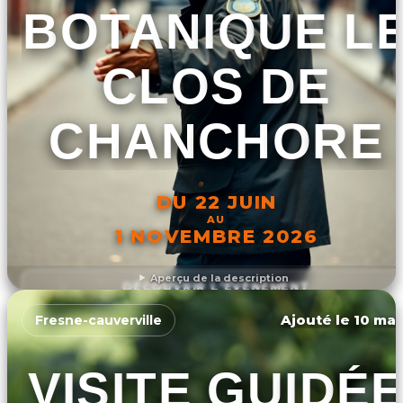
BOTANIQUE L
CLOS DE
CHANCHORE
DU 22 JUIN
AU
1 NOVEMBRE 2026
Aperçu de la description
DÉCOUVRIR L'ÉVÉNEMENT
Ajouté le 10 mar
Fresne-cauverville
VISITE GUIDÉ