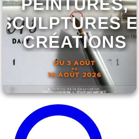
PEINTURES,
SCULPTURES E
CRÉATIONS
DU 3 AOÛT
AU
16 AOÛT 2026
Aperçu de la description
DÉCOUVRIR L'ÉVÉNEMENT