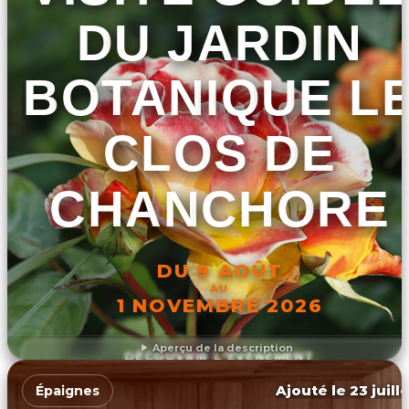
DU JARDIN
BOTANIQUE L
CLOS DE
CHANCHORE
DU 9 AOÛT
AU
1 NOVEMBRE 2026
Aperçu de la description
DÉCOUVRIR L'ÉVÉNEMENT
Ajouté le 23 juill
Épaignes