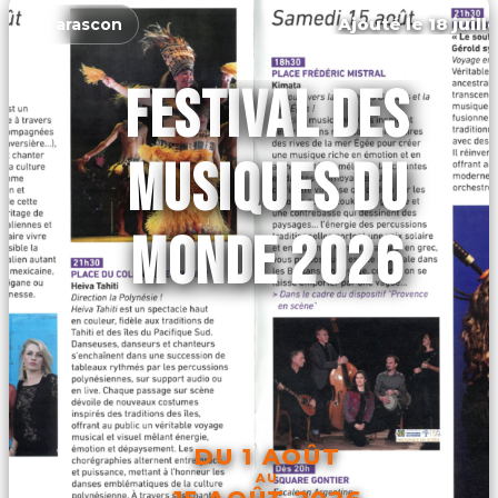
Ajouté le 18 juill
Tarascon
FESTIVAL DES
MUSIQUES DU
MONDE 2026
DU 1 AOÛT
AU