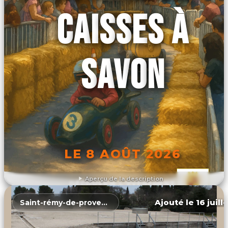
CAISSES À
SAVON
LE 8 AOÛT 2026
Aperçu de la description
DÉCOUVRIR L'ÉVÉNEMENT
Ajouté le 16 juill
Saint-rémy-de-provence