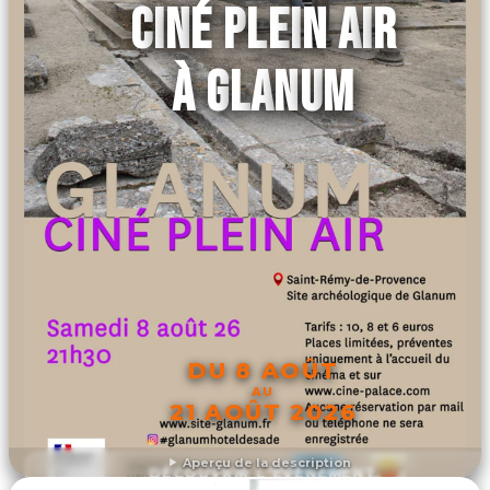
CINÉ PLEIN AIR
À GLANUM
DU 8 AOÛT
AU
21 AOÛT 2026
Aperçu de la description
DÉCOUVRIR L'ÉVÉNEMENT