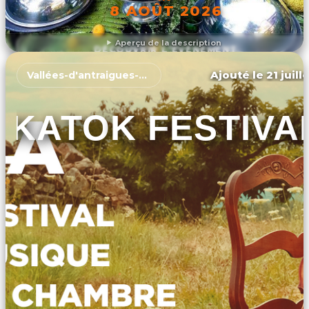
8 AOÛT 2026
Aperçu de la description
DÉCOUVRIR L'ÉVÉNEMENT
Ajouté le 21 juill
Vallées-d'antraigues-asperjoc
KATOK FESTIVA