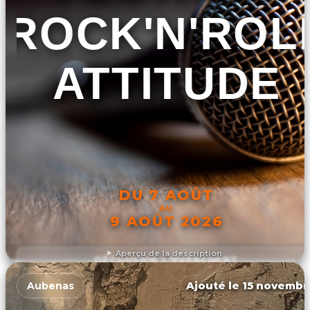
ROCK'N'ROL
ATTITUDE
DU 7 AOÛT
AU
9 AOÛT 2026
Aperçu de la description
DÉCOUVRIR L'ÉVÉNEMENT
Ajouté le 15 novembr
Aubenas