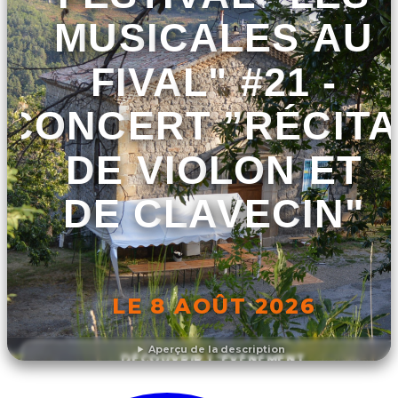
MUSICALES AU
FIVAL" #21 -
CONCERT ”RÉCITA
DE VIOLON ET
DE CLAVECIN"
LE 8 AOÛT 2026
Aperçu de la description
DÉCOUVRIR L'ÉVÉNEMENT