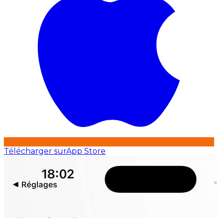
Télécharger sur
App Store