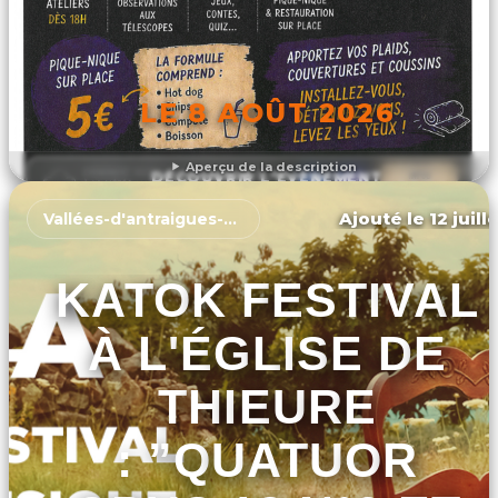
LE 8 AOÛT 2026
Aperçu de la description
DÉCOUVRIR L'ÉVÉNEMENT
Ajouté le 12 juill
Vallées-d'antraigues-asperjoc
KATOK FESTIVAL
À L'ÉGLISE DE
THIEURE
: ”QUATUOR