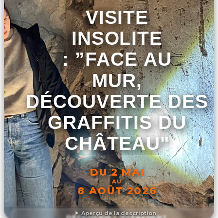
VISITE
INSOLITE
: ”FACE AU
MUR,
DÉCOUVERTE DES
GRAFFITIS DU
CHÂTEAU"
DU 2 MAI
AU
8 AOÛT 2026
Aperçu de la description
DÉCOUVRIR L'ÉVÉNEMENT