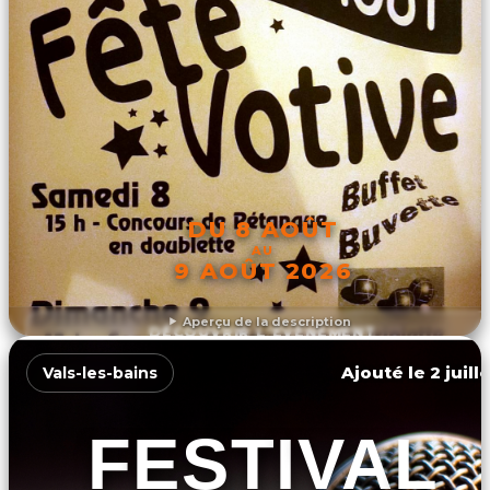
DU 8 AOÛT
AU
9 AOÛT 2026
Aperçu de la description
DÉCOUVRIR L'ÉVÉNEMENT
Ajouté le 2 juill
Vals-les-bains
FESTIVAL