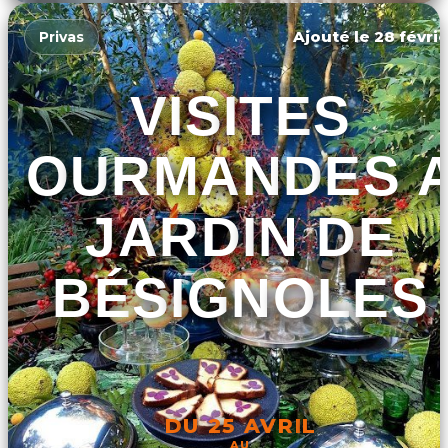
Ajouté le 28 févrie
Privas
VISITES
GOURMANDES 
JARDIN DE
BÉSIGNOLES
DU 25 AVRIL
AU