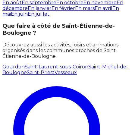
En août
En septembre
En octobre
En novembre
En
décembre
En janvier
En février
En mars
En avril
En
mai
En juin
En juillet
Que faire à côté de Saint-Étienne-de-
Boulogne ?
Découvrez aussi les activités, loisirs et animations
organisés dans les communes proches de Saint-
Étienne-de-Boulogne.
Gourdon
Saint-Laurent-sous-Coiron
Saint-Michel-de-
Boulogne
Saint-Priest
Vesseaux