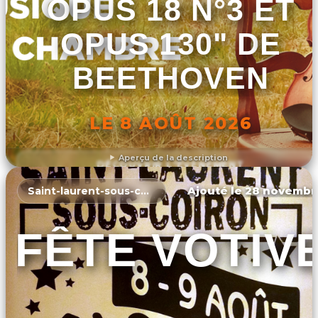
OPUS 18 N°3 ET
OPUS 130" DE
BEETHOVEN
LE 8 AOÛT 2026
Aperçu de la description
DÉCOUVRIR L'ÉVÉNEMENT
Ajouté le 28 novembr
Saint-laurent-sous-coiron
FÊTE VOTIV