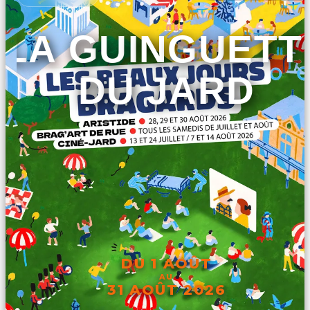
LA GUINGUETT
DU JARD
DU 1 AOÛT
AU
31 AOÛT 2026