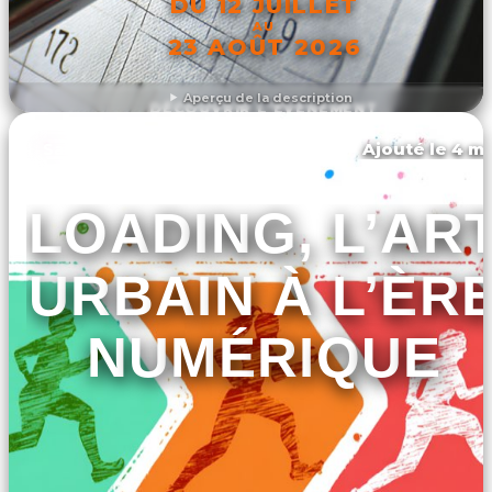
DU 12 JUILLET
AU
23 AOÛT 2026
Aperçu de la description
DÉCOUVRIR L'ÉVÉNEMENT
Ajouté le 4 ma
Saint-dizier
LOADING, L’AR
URBAIN À L’ÈR
NUMÉRIQUE