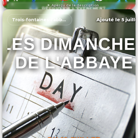
Aperçu de la description
DÉCOUVRIR L'ÉVÉNEMENT
Ajouté le 5 juill
Trois-fontaines-l'abbaye
LES DIMANCHE
DE L'ABBAYE