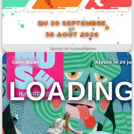
DU 20 SEPTEMBRE
AU
30 AOÛT 2026
Aperçu de la description
DÉCOUVRIR L'ÉVÉNEMENT
Ajouté le 20 jui
Saint-dizier
LOADIN