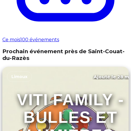
Ce mois
100 événements
Prochain événement près de Saint-Couat-
du-Razès
Ajouté le 28 ma
Limoux
VITI FAMILY -
BULLES ET