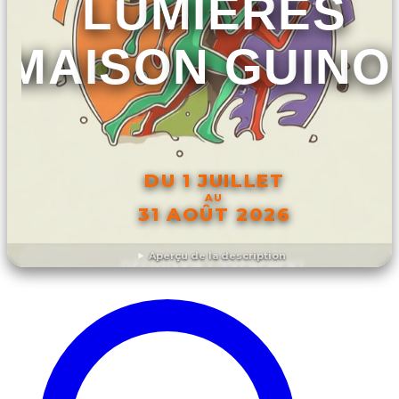
LUMIÈRES
MAISON GUINO
DU 1 JUILLET
AU
31 AOÛT 2026
Aperçu de la description
DÉCOUVRIR L'ÉVÉNEMENT