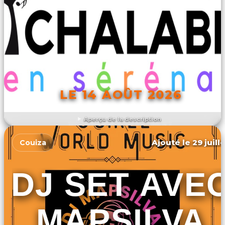
LE 14 AOÛT 2026
Aperçu de la description
DÉCOUVRIR L'ÉVÉNEMENT
Ajouté le 29 juill
Couiza
DJ SET AVE
MAPSILVA