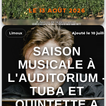
LE 13 AOÛT 2026
Aperçu de la description
DÉCOUVRIR L'ÉVÉNEMENT
Ajouté le 10 juill
Limoux
SAISON
MUSICALE À
L'AUDITORIUM -
TUBA ET
QUINTETTE A