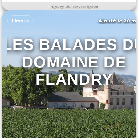
Aperçu de la description
DÉCOUVRIR L'ÉVÉNEMENT
Ajouté le 20 ma
Limoux
LES BALADES D
DOMAINE DE
FLANDRY