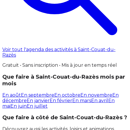
Voir tout l'agenda des activités à Saint-Couat-du-
Razès
Gratuit • Sans inscription • Mis à jour en temps réel
Que faire à Saint-Couat-du-Razès mois par
mois
En août
En septembre
En octobre
En novembre
En
décembre
En janvier
En février
En mars
En avril
En
mai
En juin
En juillet
Que faire à côté de Saint-Couat-du-Razès ?
Découvrez aussi les activités, loisirs et animations