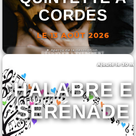
CORDES
LE 13 AOÛT 2026
Aperçu de la description
DÉCOUVRIR L'ÉVÉNEMENT
Ajouté le 30 ma
Chalabre
CHALABRE E
SÉRÉNADE