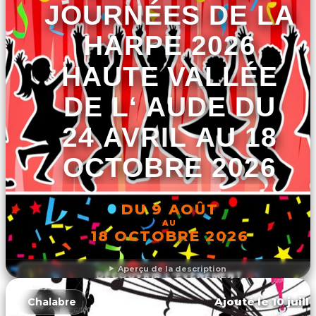
JOURNÉES DE LA
HARPE 2026
HAUTE VALLÉE
DE L‘ AUDE DU
24 AVRIL AU 18
OCTOBRE 2026
DU 9 AOÛT
AU
18 OCTOBRE 2026
Aperçu de la description
DÉCOUVRIR L'ÉVÉNEMENT
Ajouté le 10 juill
Chalabre