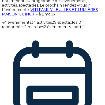
notamment au programme des événements,
activités, spectacles. Le prochain rendez-vous ?
L'événement «
VITI FAMILY - BULLES ET LUMIÈRES
MAISON GUINOT
» à Limoux.
44 événements
34 activités
29 spectacles
10
randonnées
2 marchés
2 événements sportifs