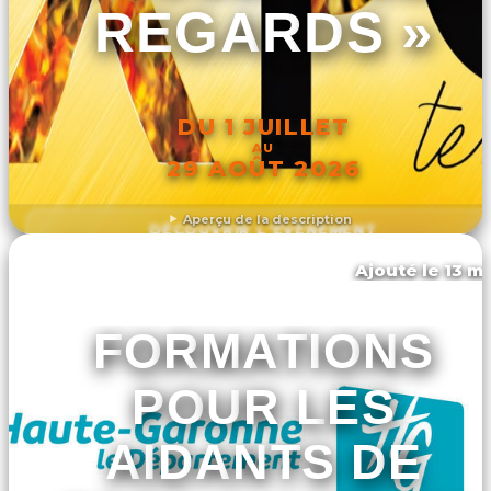
REGARDS »
DU 1 JUILLET
AU
29 AOÛT 2026
Aperçu de la description
DÉCOUVRIR L'ÉVÉNEMENT
Ajouté le 13 ma
Fontenilles
FORMATIONS
POUR LES
AIDANTS DE