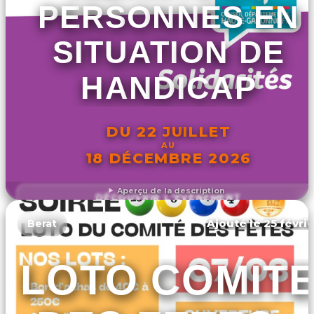
PERSONNES EN
SITUATION DE
HANDICAP
DU 22 JUILLET
AU
18 DÉCEMBRE 2026
Aperçu de la description
DÉCOUVRIR L'ÉVÉNEMENT
Ajouté le 25 févrie
Berat
LOTO COMIT