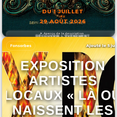
DU 1 JUILLET
AU
29 AOÛT 2026
Aperçu de la description
DÉCOUVRIR L'ÉVÉNEMENT
Ajouté le 5 ju
Fonsorbes
EXPOSITION
ARTISTES
LOCAUX « LÀ O
NAISSENT LES