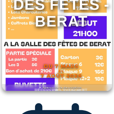
DES FETES -
BERAT
DU 7 MARS
AU
7 AOÛT 2026
Aperçu de la description
DÉCOUVRIR L'ÉVÉNEMENT