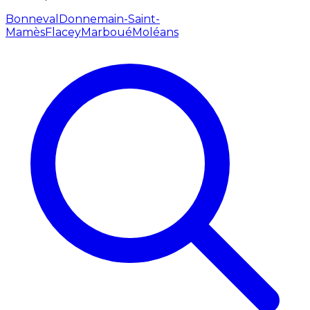
Bonneval
Donnemain-Saint-
Mamès
Flacey
Marboué
Moléans