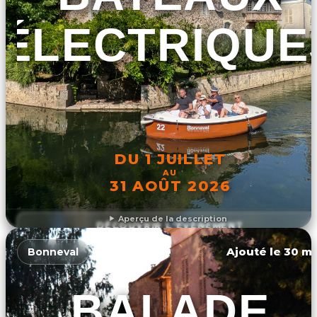
ÉLECTRIQUE
DU 1 JUILLET
AU
31 AOÛT 2026
Aperçu de la description
DÉCOUVRIR L'ÉVÉNEMENT
Ajouté le 30 ma
Bonneval
BALADE