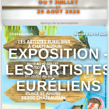
DU 7 JUILLET
AU
29 AOÛT 2026
Aperçu de la description
DÉCOUVRIR L'ÉVÉNEMENT
Ajouté le 17 juill
Châteaudun
EXPOSITION -
LES ARTISTE
EURÉLIENS