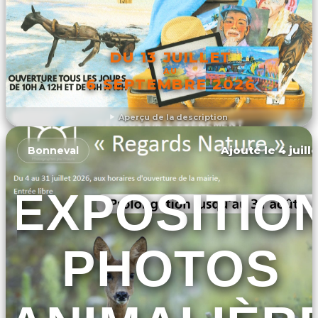
DU 13 JUILLET
AU
6 SEPTEMBRE 2026
Aperçu de la description
DÉCOUVRIR L'ÉVÉNEMENT
Ajouté le 4 juill
Bonneval
EXPOSITIO
PHOTOS