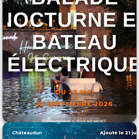
NOCTURNE E
BATEAU
ÉLECTRIQU
DU 23 MAI
AU
12 SEPTEMBRE 2026
Aperçu de la description
DÉCOUVRIR L'ÉVÉNEMENT
Ajouté le 21 ju
Châteaudun