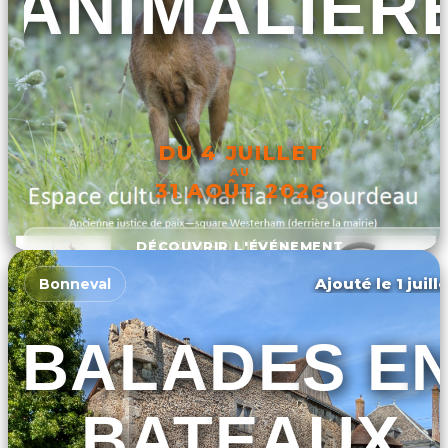
ANIMALIÈR
DU 4 JUILLET
AU
31 AOÛT 2026
DÉCOUVRIR L'ÉVÉNEMENT
Ajouté le 1 juill
Bonneval
BALADES E
BATEAUX