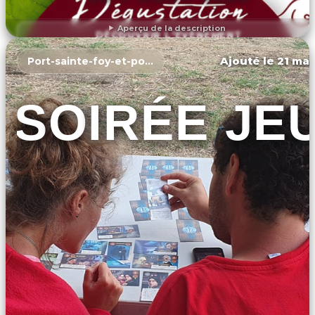
Aperçu de la description
DÉCOUVRIR L'ÉVÉNEMENT
Ajouté le 21 mar
Port-sainte-foy-et-ponchapt
SOIRÉE JE