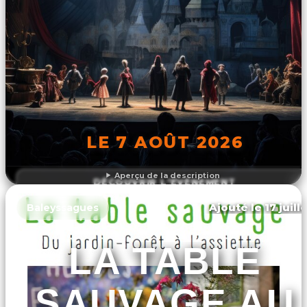
LE 7 AOÛT 2026
Aperçu de la description
DÉCOUVRIR L'ÉVÉNEMENT
Ajouté le 17 juill
Baleyssagues
LA TABLE
SAUVAGE AU