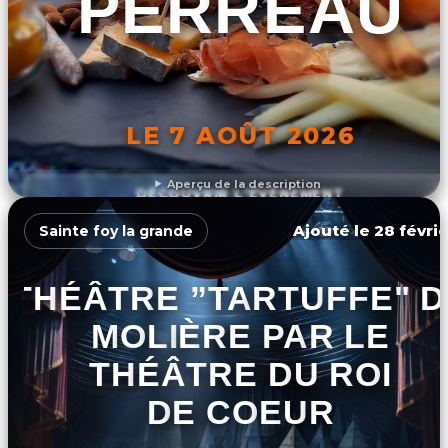
PERREAU
LE 7 AOÛT 2026
Aperçu de la description
DÉCOUVRIR L'ÉVÉNEMENT
Ajouté le 28 févrie
Sainte foy la grande
THÉÂTRE ”TARTUFFE" D
MOLIÈRE PAR LE
THÉÂTRE DU ROI
DE COEUR