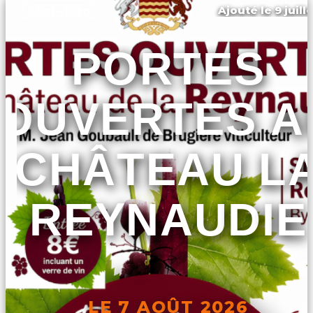
Ajouté le 9 juill
Saint-vivien
PORTES
OUVERTES A
CHÂTEAU L
REYNAUDIE
LE 7 AOÛT 2026