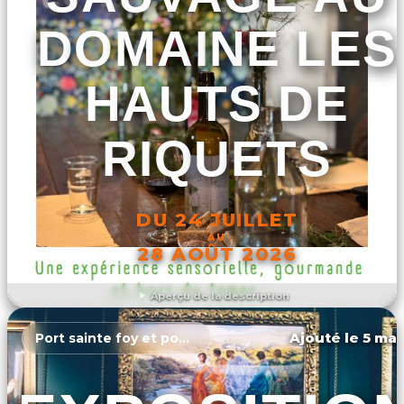
DOMAINE LES
HAUTS DE
RIQUETS
DU 24 JUILLET
AU
28 AOÛT 2026
Aperçu de la description
DÉCOUVRIR L'ÉVÉNEMENT
Ajouté le 5 mar
Port sainte foy et ponchapt