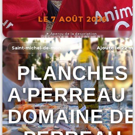
LE 7 AOÛT 2026
Aperçu de la description
DÉCOUVRIR L'ÉVÉNEMENT
Ajouté le 22 ma
Saint-michel-de-montaigne
PLANCHES
A'PERREAU 
DOMAINE D