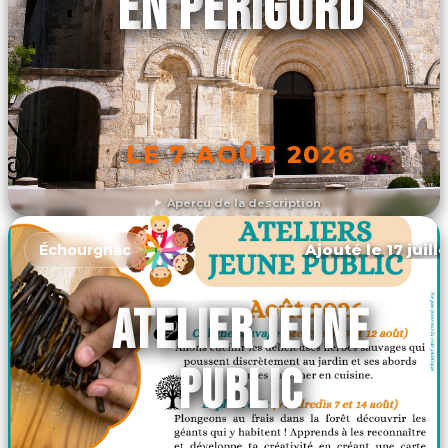
EN PÉRIGORD
LE 7 AOÛT 2026
Aperçu de la description
DÉCOUVRIR L'ÉVÉNEMENT
Ajouté le 17 juill
Échourgnac
ATELIER JEUNE
PUBLIC