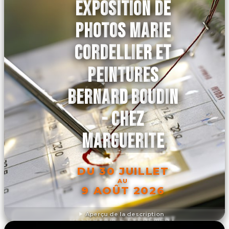
EXPOSITION DE
PHOTOS MARIE
CORDELLIER ET
PEINTURES
BERNARD BOUDIN
- CHEZ
MARGUERITE
DU 30 JUILLET
AU
9 AOÛT 2026
Aperçu de la description
DÉCOUVRIR L'ÉVÉNEMENT