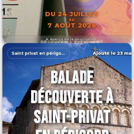
DU 24 JUILLET
AU
7 AOÛT 2026
Aperçu de la description
DÉCOUVRIR L'ÉVÉNEMENT
Ajouté le 23 mar
Saint privat en périgord
BALADE
DÉCOUVERTE À
SAINT-PRIVAT