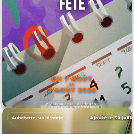
FÊTE
DU 7 AOÛT
AU
9 AOÛT 2026
Aperçu de la description
DÉCOUVRIR L'ÉVÉNEMENT
Ajouté le 30 juill
Aubeterre-sur-dronne