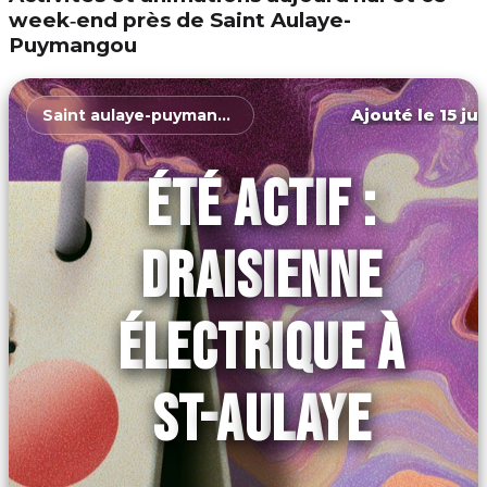
week‑end près de Saint Aulaye-
Puymangou
Ajouté le 15 ju
Saint aulaye-puymangou
ÉTÉ ACTIF :
DRAISIENNE
ÉLECTRIQUE À
ST-AULAYE