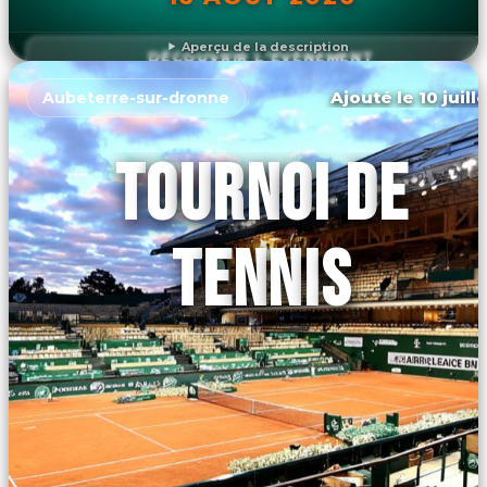
Aperçu de la description
DÉCOUVRIR L'ÉVÉNEMENT
Ajouté le 10 juill
Aubeterre-sur-dronne
TOURNOI DE
TENNIS