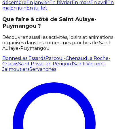
décembre
En janvier
En février
En mars
En avril
En
mai
En juin
En juillet
Que faire à côté de Saint Aulaye-
Puymangou ?
Découvrez aussi les activités, loisirs et animations
organisés dans les communes proches de Saint
Aulaye-Puymangou.
Bonnes
Les Essards
Parcoul-Chenaud
La Roche-
Chalais
Saint Privat en Périgord
Saint-Vincent-
Jalmoutiers
Servanches