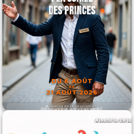
DES PRINCES
DU 6 AOÛT
AU
21 AOÛT 2026
Aperçu de la description
DÉCOUVRIR L'ÉVÉNEMENT
Ajouté le 26 jui
Vernon