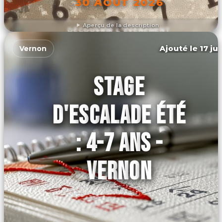
30 AOÛT 2026
Aperçu de la description
DÉCOUVRIR L'ÉVÉNEMENT
Ajouté le 17 ju
Vernon
STAGE
D'ESCALADE ÉTÉ
: 4-7 ANS -
VERNON