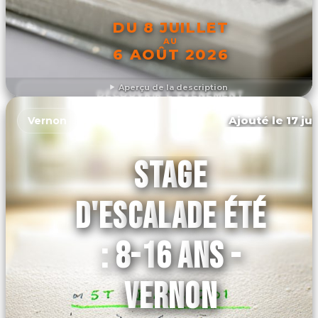
DU 8 JUILLET
AU
6 AOÛT 2026
Aperçu de la description
DÉCOUVRIR L'ÉVÉNEMENT
Ajouté le 17 ju
Vernon
STAGE
D'ESCALADE ÉTÉ
: 8-16 ANS -
VERNON