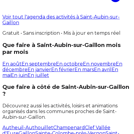
Voir tout l'agenda des activités à Saint-Aubin-sur-
Gaillon
Gratuit • Sans inscription • Mis à jour en temps réel
Que faire à Saint-Aubin-sur-Gaillon mois
par mois
En août
En septembre
En octobre
En novembre
En
décembre
En janvier
En février
En mars
En avril
En
mai
En juin
En juillet
Que faire à côté de Saint-Aubin-sur-Gaillon
?
Découvrez aussi les activités, loisirs et animations
organisés dans les communes proches de Saint-
Aubin-sur-Gaillon.
Autheuil-Authouillet
Champenard
Clef Vallée
d'Eure
Gaillon
Sainte-Colombe-près-Vernon
Saint-