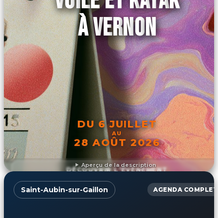
VOILE ET KAYAK
À VERNON
DU 6 JUILLET
AU
28 AOÛT 2026
Aperçu de la description
DÉCOUVRIR L'ÉVÉNEMENT
Saint-Aubin-sur-Gaillon
AGENDA COMPLET