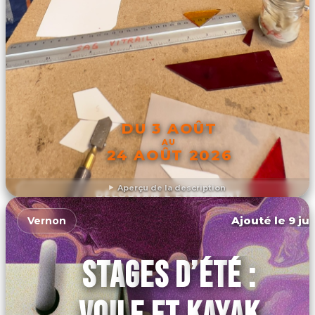
DU 3 AOÛT
AU
24 AOÛT 2026
Aperçu de la description
DÉCOUVRIR L'ÉVÉNEMENT
Ajouté le 9 ju
Vernon
STAGES D’ÉTÉ :