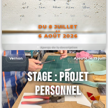
DU 8 JUILLET
AU
6 AOÛT 2026
Aperçu de la description
DÉCOUVRIR L'ÉVÉNEMENT
Ajouté le 15 juill
Vernon
STAGE : PROJET
PERSONNEL