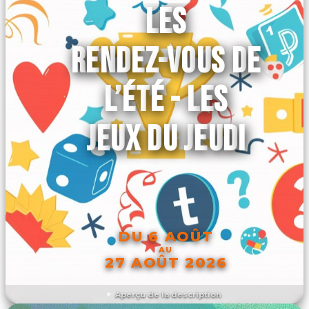
LES
RENDEZ-VOUS DE
L’ÉTÉ - LES
JEUX DU JEUDI
DU 6 AOÛT
AU
27 AOÛT 2026
Aperçu de la description
DÉCOUVRIR L'ÉVÉNEMENT