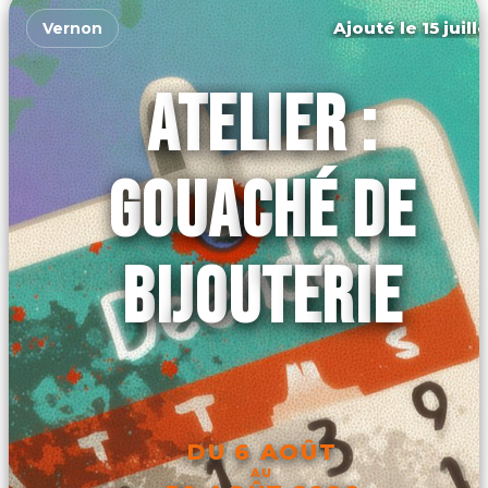
Ajouté le 15 juill
Vernon
ATELIER :
GOUACHÉ DE
BIJOUTERIE
DU 6 AOÛT
AU