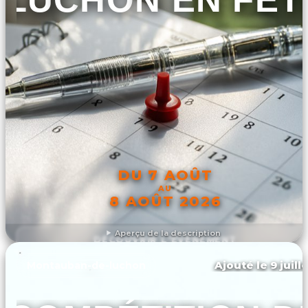
DU 7 AOÛT
AU
8 AOÛT 2026
Aperçu de la description
DÉCOUVRIR L'ÉVÉNEMENT
Ajouté le 9 juill
Montauban-de-luchon