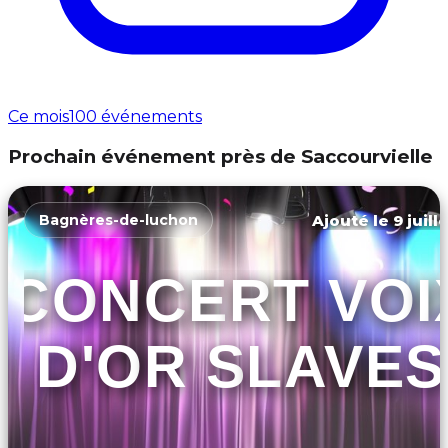
Ce mois
100 événements
Prochain événement près de Saccourvielle
Ajouté le 9 juill
Bagnères-de-luchon
CONCERT VOI
D'OR SLAVES