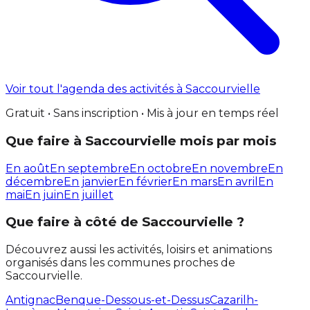
Voir tout l'agenda des activités à Saccourvielle
Gratuit • Sans inscription • Mis à jour en temps réel
Que faire à Saccourvielle mois par mois
En août
En septembre
En octobre
En novembre
En
décembre
En janvier
En février
En mars
En avril
En
mai
En juin
En juillet
Que faire à côté de Saccourvielle ?
Découvrez aussi les activités, loisirs et animations
organisés dans les communes proches de
Saccourvielle.
Antignac
Benque-Dessous-et-Dessus
Cazarilh-