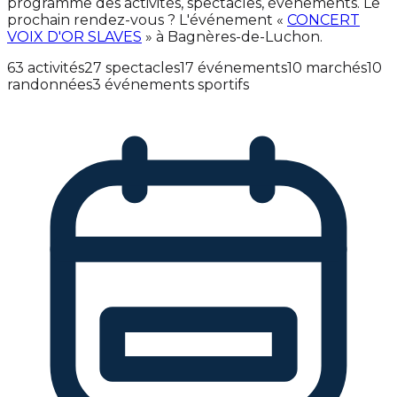
programme des activités, spectacles, événements. Le
prochain rendez-vous ? L'événement «
CONCERT
VOIX D'OR SLAVES
» à Bagnères-de-Luchon.
63 activités
27 spectacles
17 événements
10 marchés
10
randonnées
3 événements sportifs