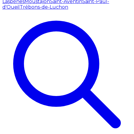
Laspènes
Moustajon
Saint-Aventin
Saint-Paul-
d'Oueil
Trébons-de-Luchon