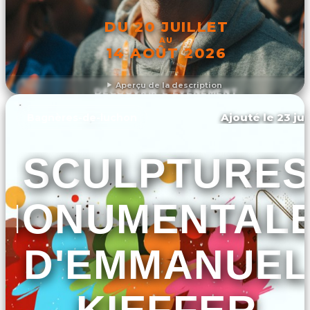
DU 20 JUILLET
AU
14 AOÛT 2026
Aperçu de la description
DÉCOUVRIR L'ÉVÉNEMENT
Ajouté le 23 jui
Bagnères-de-luchon
SCULPTURES
MONUMENTAL
D'EMMANUEL