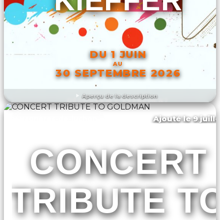
KIEFFER
DU 1 JUIN
AU
30 SEPTEMBRE 2026
Aperçu de la description
DÉCOUVRIR L'ÉVÉNEMENT
Ajouté le 9 juill
Bagnères-de-luchon
CONCERT
TRIBUTE T