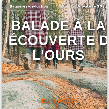
Ajouté le 30 jui
Bagnères-de-luchon
BALADE À LA
DÉCOUVERTE 
L'OURS
DU 3 AOÛT
AU