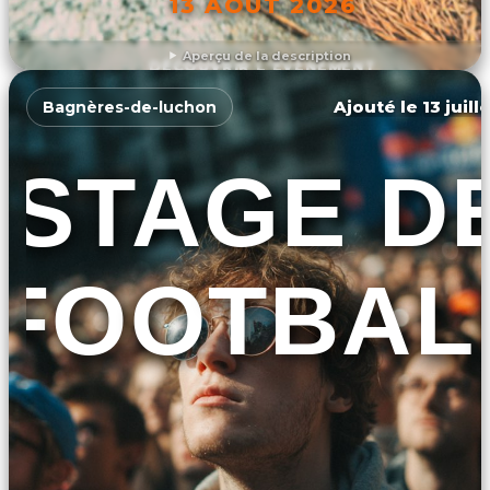
13 AOÛT 2026
Aperçu de la description
DÉCOUVRIR L'ÉVÉNEMENT
Ajouté le 13 juill
Bagnères-de-luchon
STAGE D
FOOTBAL