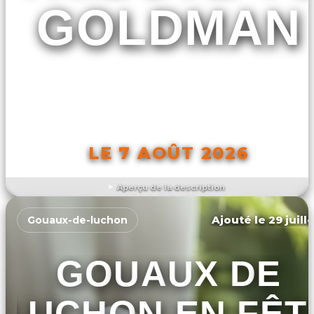
GOLDMAN
LE 7 AOÛT 2026
Aperçu de la description
DÉCOUVRIR L'ÉVÉNEMENT
Ajouté le 29 juill
Gouaux-de-luchon
GOUAUX DE
LUCHON EN FÊT