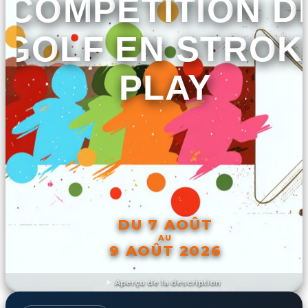
COMPÉTITION D
GOLF EN STROK
PLAY
DU 7 AOÛT
AU
9 AOÛT 2026
Aperçu de la description
DÉCOUVRIR L'ÉVÉNEMENT