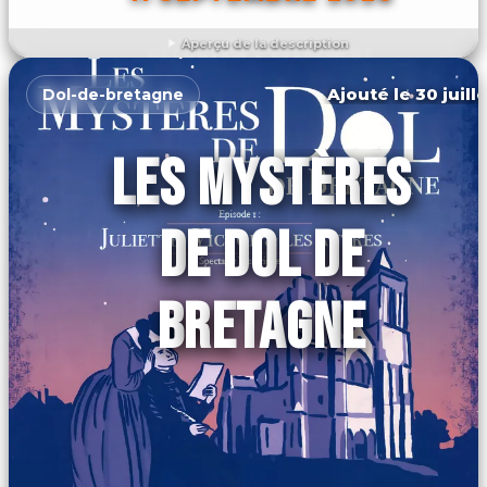
Aperçu de la description
DÉCOUVRIR L'ÉVÉNEMENT
Ajouté le 30 juill
Dol-de-bretagne
LES MYSTÈRES
DE DOL DE
BRETAGNE