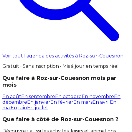
Voir tout l'agenda des activités à Roz-sur-Couesnon
Gratuit • Sans inscription • Mis à jour en temps réel
Que faire à Roz-sur-Couesnon mois par
mois
En août
En septembre
En octobre
En novembre
En
décembre
En janvier
En février
En mars
En avril
En
mai
En juin
En juillet
Que faire à côté de Roz-sur-Couesnon ?
Découvrez aussi les activités, loisirs et animations