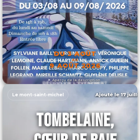
DU 3 AOÛT
AU
9 AOÛT 2026
Aperçu de la description
DÉCOUVRIR L'ÉVÉNEMENT
Ajouté le 17 juill
Le mont-saint-michel
TOMBELAINE,