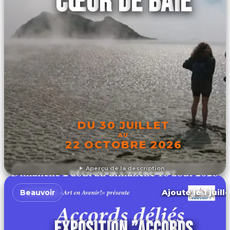
CŒUR DE BAIE
DU 30 JUILLET
AU
22 OCTOBRE 2026
Aperçu de la description
DÉCOUVRIR L'ÉVÉNEMENT
Ajouté le 1 juill
Beauvoir
EXPOSITION ”ACCORDS