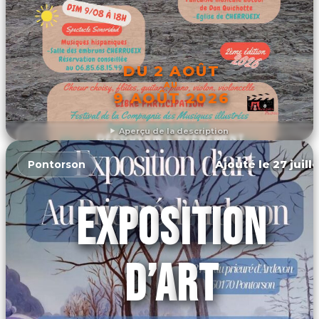
DU 2 AOÛT
AU
9 AOÛT 2026
Aperçu de la description
DÉCOUVRIR L'ÉVÉNEMENT
Ajouté le 27 juill
Pontorson
EXPOSITION
D’ART