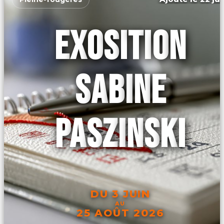
EXOSITION
SABINE
PASZINSKI
DU 3 JUIN
AU
25 AOÛT 2026