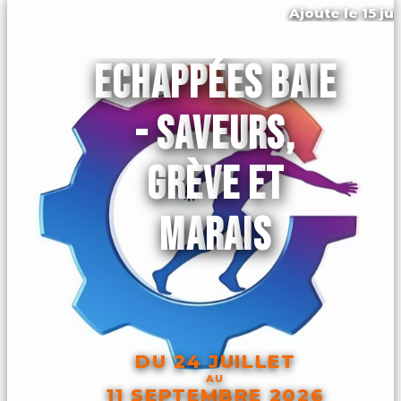
Ajouté le 15 ju
Cherrueix
ECHAPPÉES BAIE
- SAVEURS,
GRÈVE ET
MARAIS
DU 24 JUILLET
AU
11 SEPTEMBRE 2026