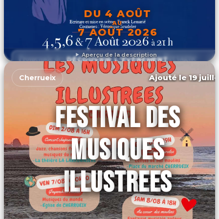
DU 4 AOÛT
AU
7 AOÛT 2026
Aperçu de la description
DÉCOUVRIR L'ÉVÉNEMENT
Ajouté le 19 juill
Cherrueix
FESTIVAL DES
MUSIQUES
ILLUSTREES