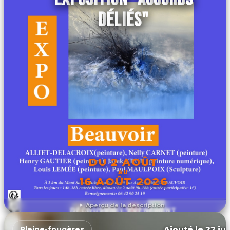
DÉLIÉS"
DU 2 AOÛT
AU
16 AOÛT 2026
Aperçu de la description
DÉCOUVRIR L'ÉVÉNEMENT
Ajouté le 22 jui
Pleine-fougères