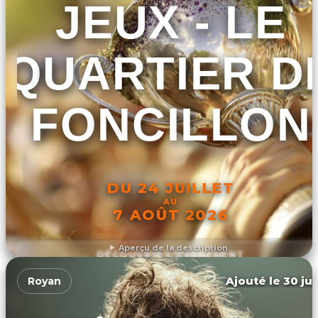
JEUX - LE
QUARTIER D
FONCILLON
DU 24 JUILLET
AU
7 AOÛT 2026
Aperçu de la description
DÉCOUVRIR L'ÉVÉNEMENT
Ajouté le 30 jui
Royan