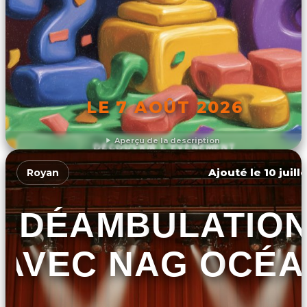
LE 7 AOÛT 2026
Aperçu de la description
DÉCOUVRIR L'ÉVÉNEMENT
Ajouté le 10 juill
Royan
DÉAMBULATIO
AVEC NAG OCÉA