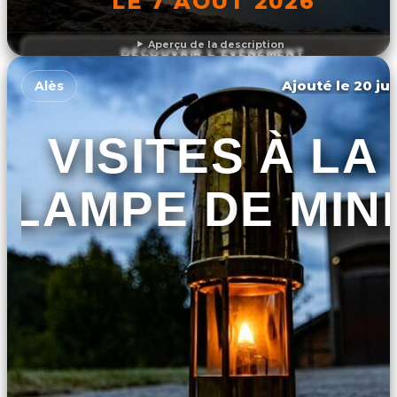
LE 7 AOÛT 2026
Aperçu de la description
DÉCOUVRIR L'ÉVÉNEMENT
Ajouté le 20 jui
Alès
VISITES À LA
LAMPE DE MIN