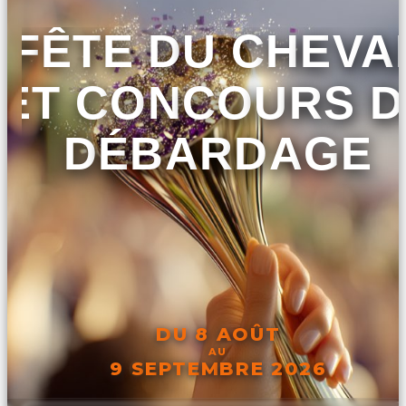
FÊTE DU CHEVA
ET CONCOURS D
DÉBARDAGE
DU 8 AOÛT
AU
9 SEPTEMBRE 2026