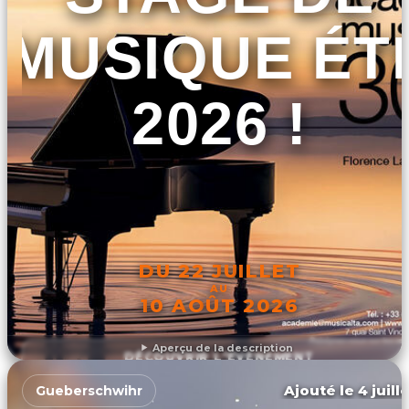
MUSIQUE ÉT
2026 !
DU 22 JUILLET
AU
10 AOÛT 2026
Aperçu de la description
DÉCOUVRIR L'ÉVÉNEMENT
Ajouté le 4 juill
Gueberschwihr