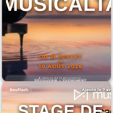
MUSICALT
DU 21 JUILLET
AU
10 AOÛT 2026
Aperçu de la description
DÉCOUVRIR L'ÉVÉNEMENT
Ajouté le 7 avr
Rouffach
STAGE DE