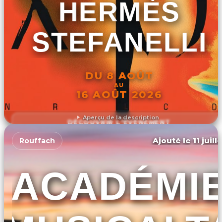
HERMÈS
STEFANELLI
DU 8 AOÛT
AU
16 AOÛT 2026
Aperçu de la description
DÉCOUVRIR L'ÉVÉNEMENT
Ajouté le 11 juill
Rouffach
ACADÉMI