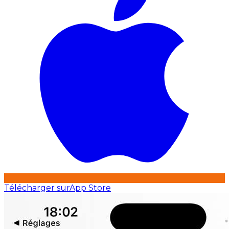
Télécharger sur
App Store