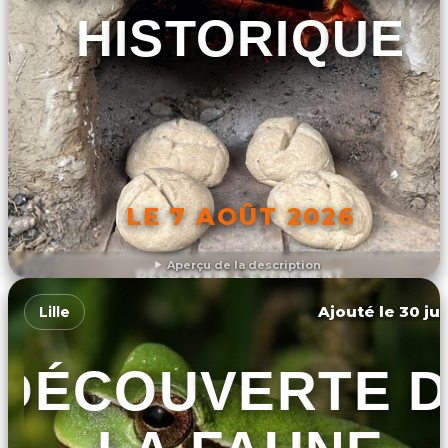
HISTORIQUE
LE 7 AOÛT 2026
Aperçu de la description
DÉCOUVRIR L'ÉVÉNEMENT
Ajouté le 30 jui
Lille
DÉCOUVERTE 