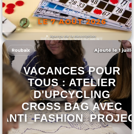
LE 7 AOÛT 2026
Aperçu de la description
DÉCOUVRIR L'ÉVÉNEMENT
Ajouté le 1 juill
Roubaix
VACANCES POUR
TOUS : ATELIER
D'UPCYCLING
CROSS BAG AVEC
ANTI_FASHION_PROJE