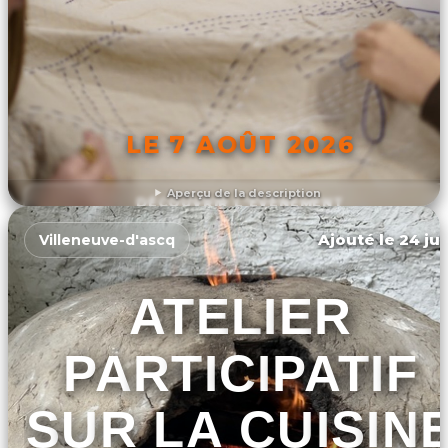
LE 7 AOÛT 2026
Aperçu de la description
DÉCOUVRIR L'ÉVÉNEMENT
Ajouté le 24 jui
Villeneuve-d'ascq
ATELIER
PARTICIPATIF
SUR LA CUISIN