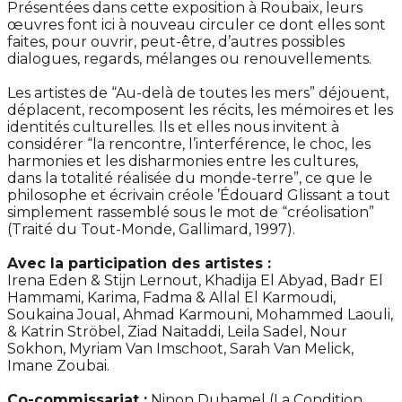
Présentées dans cette exposition à Roubaix, leurs
œuvres font ici à nouveau circuler ce dont elles sont
faites, pour ouvrir, peut-être, d’autres possibles
dialogues, regards, mélanges ou renouvellements.
Les artistes de “Au-delà de toutes les mers” déjouent,
déplacent, recomposent les récits, les mémoires et les
identités culturelles. Ils et elles nous invitent à
considérer “la rencontre, l’interférence, le choc, les
harmonies et les disharmonies entre les cultures,
dans la totalité réalisée du monde-terre”, ce que le
philosophe et écrivain créole ’Édouard Glissant a tout
simplement rassemblé sous le mot de “créolisation”
(Traité du Tout-Monde, Gallimard, 1997).
Avec la participation des artistes :
Irena Eden & Stijn Lernout, Khadija El Abyad, Badr El
Hammami, Karima, Fadma & Allal El Karmoudi,
Soukaina Joual, Ahmad Karmouni, Mohammed Laouli,
& Katrin Ströbel, Ziad Naitaddi, Leila Sadel, Nour
Sokhon, Myriam Van Imschoot, Sarah Van Melick,
Imane Zoubai.
Co-commissariat :
Ninon Duhamel (La Condition