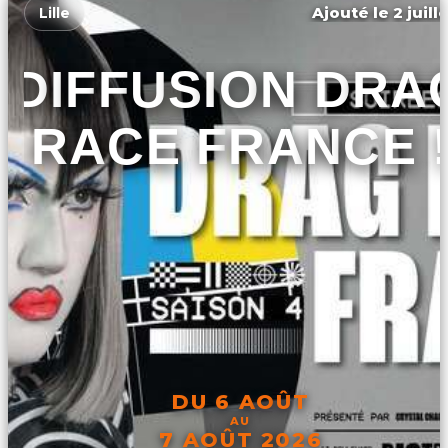
Ajouté le 2 juill
Lille
DIFFUSION DRA
RACE FRANCE 
DU 6 AOÛT
AU
7 AOÛT 2026