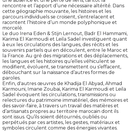
une absence et une perte de liens, tantôt la
rencontre et l’apport d’une nécessaire altérité. Dans
cette géographie mouvante, les histoires et les
parcours individuels se croisent, s’entrelacent et
racontent l’histoire d’un monde polyphonique et
morcelé.
Le duo Irena Eden & Stijn Lernout, Badr El Hammami,
Karima El Karmoudi et Leila Sadel investiguent quant
à eux les circulations des langues, des récits et les
souvenirs partiels qui en découlent, entre le Maroc et
la France. Au gré des migrations et des déplacements,
les langues et les histoires qu’elles véhiculent se
modifient, évoluent, se transmettent ou s’effacent,
débouchant sur la naissance d’autres formes de
paroles.
Enfin, d'autres œuvres de Khadija El Abyad, Ahmad
Karmouni, Imane Zoubai, Karima El Karmoudi et Leila
Sadel évoquent les circulations, transmissions ou
relectures du patrimoine immatériel, des mémoires et
des savoir-faire, à travers un travail des matières et
d’artisanats propres au territoire marocain dont ils
sont issus. Qu’ils soient détournés, oubliés ou
perpétués par ces artistes, les gestes, matériaux et
symboles circulent comme des énergies vivantes.