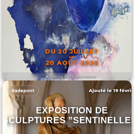
DU 20 JUILLET
AU
20 AOÛT 2026
Aperçu de la description
DÉCOUVRIR L'ÉVÉNEMENT
Ajouté le 19 févri
Radepont
EXPOSITION DE
SCULPTURES ”SENTINELLE