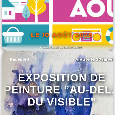
LE 10 AOÛT 2026
Aperçu de la description
DÉCOUVRIR L'ÉVÉNEMENT
Ajouté le 27 janvie
Radepont
EXPOSITION DE
PEINTURE ”AU-DEL
DU VISIBLE"