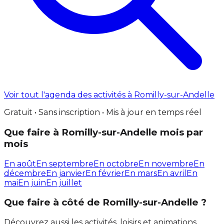
Voir tout l'agenda des activités à Romilly-sur-Andelle
Gratuit • Sans inscription • Mis à jour en temps réel
Que faire à Romilly-sur-Andelle mois par
mois
En août
En septembre
En octobre
En novembre
En
décembre
En janvier
En février
En mars
En avril
En
mai
En juin
En juillet
Que faire à côté de Romilly-sur-Andelle ?
Découvrez aussi les activités, loisirs et animations