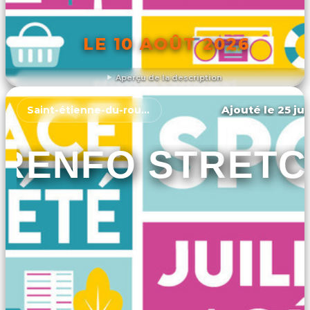
LE 10 AOÛT 2026
Aperçu de la description
DÉCOUVRIR L'ÉVÉNEMENT
Ajouté le 25 jui
Saint-étienne-du-rouvray
RENFO STRETC