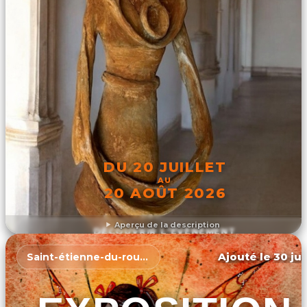
DU 20 JUILLET
AU
20 AOÛT 2026
Aperçu de la description
DÉCOUVRIR L'ÉVÉNEMENT
Ajouté le 30 jui
Saint-étienne-du-rouvray