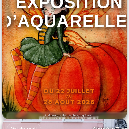
EXPOSITION
D’AQUARELLE
DU 22 JUILLET
AU
28 AOÛT 2026
Aperçu de la description
DÉCOUVRIR L'ÉVÉNEMENT
Ajouté le 7 aoû
Val-de-reuil