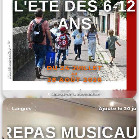
L'ETE DES 6-12
ANS
DU 24 JUILLET
AU
28 AOÛT 2026
Aperçu de la description
DÉCOUVRIR L'ÉVÉNEMENT
Ajouté le 20 jui
Langres
REPAS MUSICAU