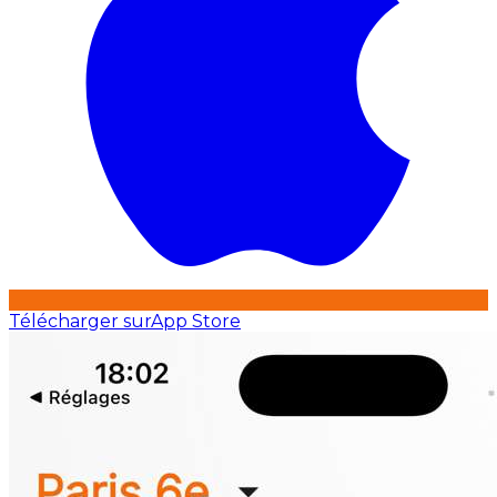
Télécharger sur
App Store