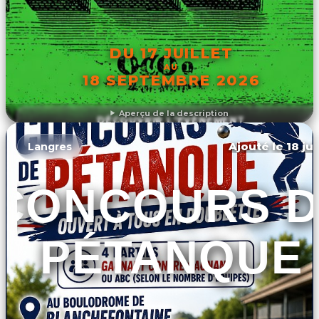
DU 17 JUILLET
AU
18 SEPTEMBRE 2026
Aperçu de la description
DÉCOUVRIR L'ÉVÉNEMENT
Ajouté le 18 ju
Langres
CONCOURS D
PÉTANQUE