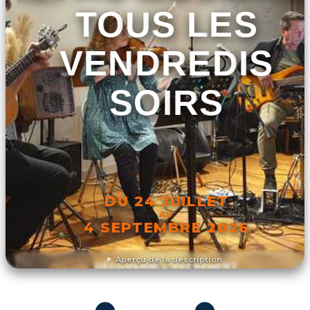
TOUS LES
VENDREDIS
SOIRS
DU 24 JUILLET
AU
4 SEPTEMBRE 2026
Aperçu de la description
DÉCOUVRIR L'ÉVÉNEMENT