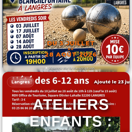
DU 3 JUILLET
AU
28 AOÛT 2026
Aperçu de la description
DÉCOUVRIR L'ÉVÉNEMENT
Ajouté le 23 jui
Langres
ATELIERS
ENFANTS :