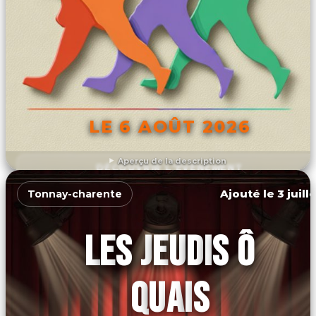
LE 6 AOÛT 2026
Aperçu de la description
DÉCOUVRIR L'ÉVÉNEMENT
Ajouté le 3 juill
Tonnay-charente
LES JEUDIS Ô
QUAIS