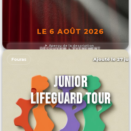
LE 6 AOÛT 2026
Aperçu de la description
DÉCOUVRIR L'ÉVÉNEMENT
Ajouté le 27 jui
Fouras
JUNIOR
LIFEGUARD TOUR