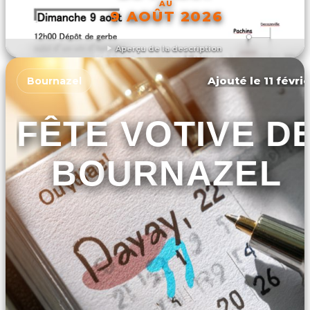
AU
9 AOÛT 2026
Aperçu de la description
DÉCOUVRIR L'ÉVÉNEMENT
Ajouté le 11 févri
Bournazel
FÊTE VOTIVE D
BOURNAZEL