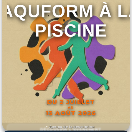
AQUFORM À L
PISCINE
DU 2 JUILLET
AU
13 AOÛT 2026
Aperçu de la description
DÉCOUVRIR L'ÉVÉNEMENT