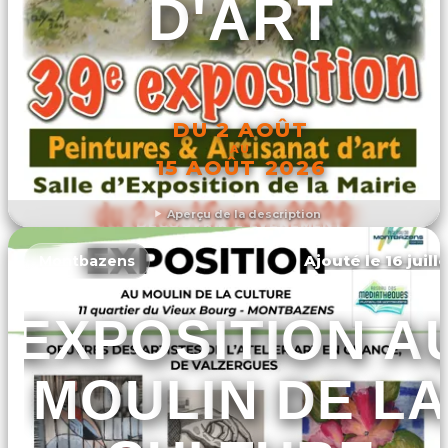
D'ART
DU 2 AOÛT
AU
15 AOÛT 2026
Aperçu de la description
DÉCOUVRIR L'ÉVÉNEMENT
Ajouté le 16 juill
Montbazens
EXPOSITION A
MOULIN DE LA