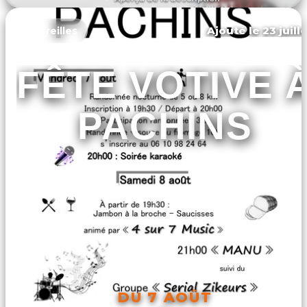
DÉCOUVRIR L'ÉVÉNEMENT
Ajouté le 23 juill
Vaureilles
FÊTE VOTIVE 
PACHINS
DU 7 AOÛT