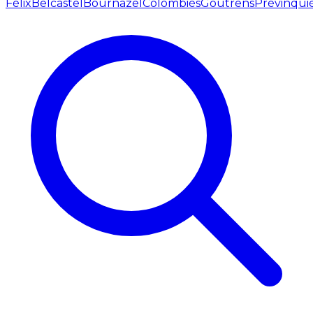
Félix
Belcastel
Bournazel
Colombiès
Goutrens
Prévinqui