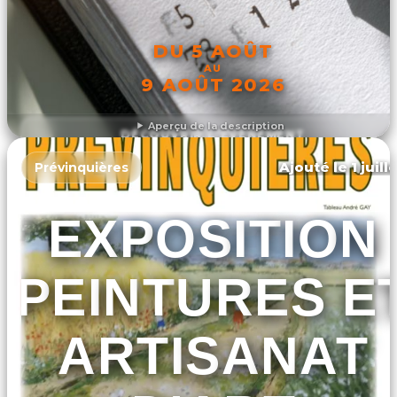
DU 5 AOÛT
AU
9 AOÛT 2026
Aperçu de la description
DÉCOUVRIR L'ÉVÉNEMENT
Ajouté le 1 juill
Prévinquières
EXPOSITION
PEINTURES E
ARTISANAT