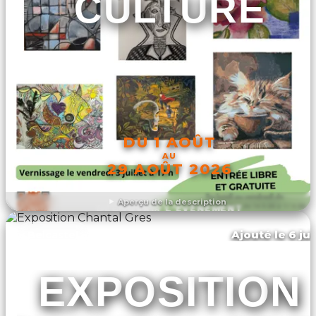
CULTURE
DU 1 AOÛT
AU
29 AOÛT 2026
Aperçu de la description
DÉCOUVRIR L'ÉVÉNEMENT
Ajouté le 6 jui
Belcastel
EXPOSITION