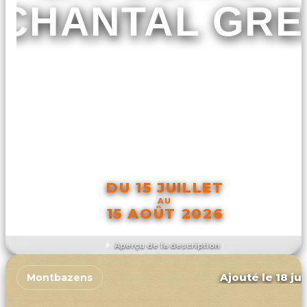
CHANTAL GRE
DU 15 JUILLET
AU
15 AOÛT 2026
Aperçu de la description
DÉCOUVRIR L'ÉVÉNEMENT
Ajouté le 18 ju
Montbazens