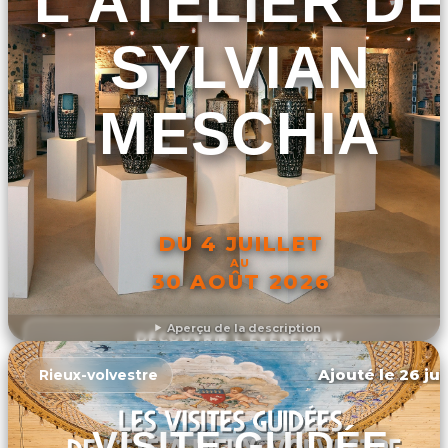
L'ATELIER DE
SYLVIAN
MESCHIA
DU 4 JUILLET
AU
30 AOÛT 2026
Aperçu de la description
DÉCOUVRIR L'ÉVÉNEMENT
Ajouté le 26 jui
Rieux-volvestre
VISITE GUIDÉE