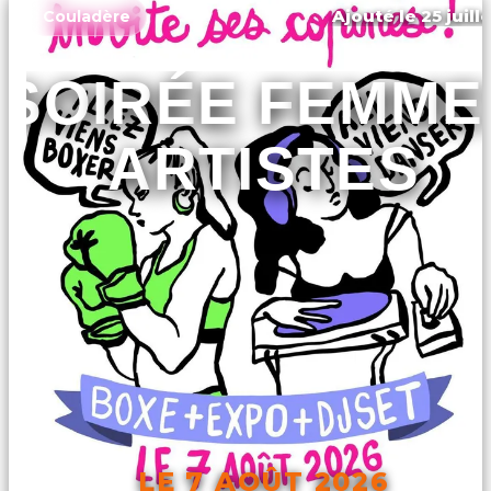
Ajouté le 25 juill
Couladère
SOIRÉE FEMME
ARTISTES
LE 7 AOÛT 2026