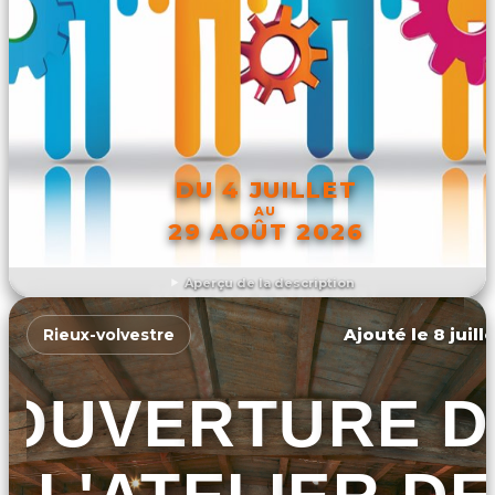
DU 4 JUILLET
AU
29 AOÛT 2026
Aperçu de la description
DÉCOUVRIR L'ÉVÉNEMENT
Ajouté le 8 juill
Rieux-volvestre
OUVERTURE D