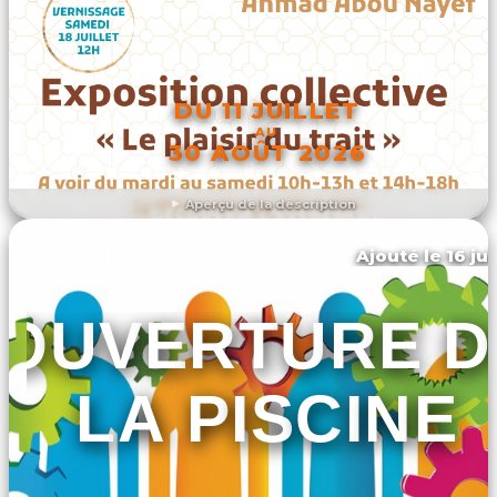
DU 11 JUILLET
AU
30 AOÛT 2026
Aperçu de la description
DÉCOUVRIR L'ÉVÉNEMENT
Ajouté le 16 ju
Cazères
OUVERTURE D
LA PISCINE