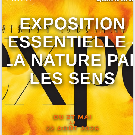
EXPOSITION
ESSENTIELLE 
LA NATURE PA
LES SENS
DU 27 MAI
AU
22 AOÛT 2026