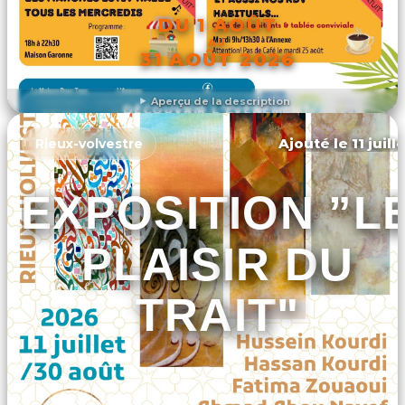
DU 1 AOÛT
AU
31 AOÛT 2026
Aperçu de la description
DÉCOUVRIR L'ÉVÉNEMENT
Ajouté le 11 juill
Rieux-volvestre
EXPOSITION ”L
PLAISIR DU
TRAIT"