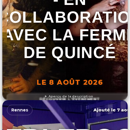
COLLABORATI
AVEC LA FERM
DE QUINCÉ
LE 8 AOÛT 2026
Aperçu de la description
DÉCOUVRIR L'ÉVÉNEMENT
Ajouté le 7 aoû
Rennes