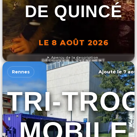
DE QUINCÉ
LE 8 AOÛT 2026
Aperçu de la description
DÉCOUVRIR L'ÉVÉNEMENT
Ajouté le 7 aoû
Rennes
TRI-TRO
MOBILE