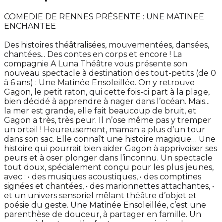
COMEDIE DE RENNES PRÉSENTE : UNE MATINEE
ENCHANTEE
Des histoires théâtralisées, mouvementées, dansées,
chantées... Des contes en corps et encore ! La
compagnie A Luna Théâtre vous présente son
nouveau spectacle à destination des tout-petits (de 0
à 6 ans) : Une Matinée Ensoleillée. On y retrouve
Gagon, le petit raton, qui cette fois-ci part à la plage,
bien décidé à apprendre à nager dans l’océan. Mais...
la mer est grande, elle fait beaucoup de bruit, et
Gagon a très, très peur. Il n’ose même pas y tremper
un orteil ! Heureusement, maman a plus d’un tour
dans son sac. Elle connaît une histoire magique… Une
histoire qui pourrait bien aider Gagon à apprivoiser ses
peurs et à oser plonger dans l’inconnu. Un spectacle
tout doux, spécialement conçu pour les plus jeunes,
avec : • des musiques acoustiques, • des comptines
signées et chantées, • des marionnettes attachantes, •
et un univers sensoriel mêlant théâtre d’objet et
poésie du geste. Une Matinée Ensoleillée, c’est une
parenthèse de douceur, à partager en famille. Un