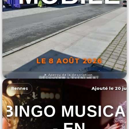
LE 8 AOÛT 2026
Aperçu de la description
DÉCOUVRIR L'ÉVÉNEMENT
Ajouté le 20 jui
Rennes
BINGO MUSICA
- EN