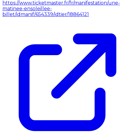
https://www.ticketmaster.fr/fr/manifestation/une-
matinee-ensoleillee-
billet/idmanif/654339/idtier/18864121