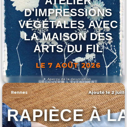
ATELIER
D'IMPRESSIONS
VÉGÉTALES AVEC
LA MAISON DES
ARTS DU FIL
LE 7 AOÛT 2026
Aperçu de la description
DÉCOUVRIR L'ÉVÉNEMENT
Ajouté le 2 juill
Rennes
RAPIÈCE À L