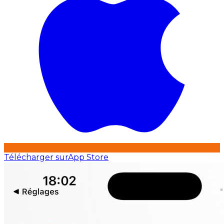
Télécharger sur
App Store