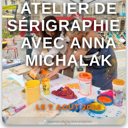
ATELIER DE
SÉRIGRAPHIE 
AVEC ANNA
MICHALAK
LE 7 AOÛT 2026
Aperçu de la description
DÉCOUVRIR L'ÉVÉNEMENT