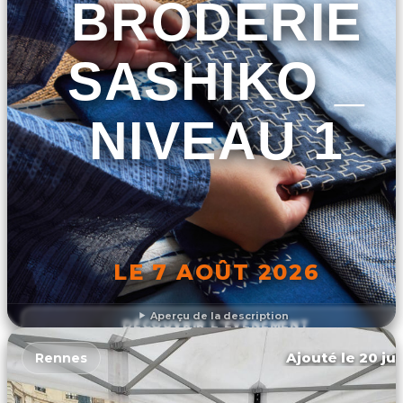
BRODERIE
SASHIKO _
NIVEAU 1
LE 7 AOÛT 2026
Aperçu de la description
DÉCOUVRIR L'ÉVÉNEMENT
Ajouté le 20 jui
Rennes