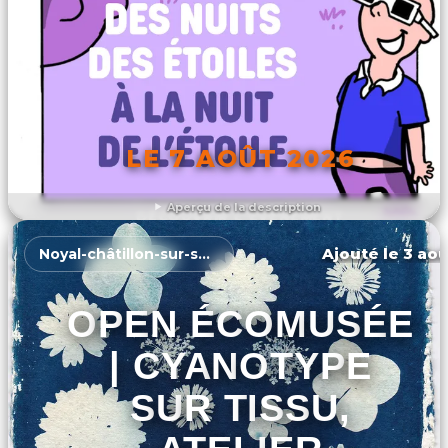
LE 7 AOÛT 2026
Aperçu de la description
DÉCOUVRIR L'ÉVÉNEMENT
Ajouté le 3 aoû
Noyal-châtillon-sur-seiche
OPEN ÉCOMUSÉE
| CYANOTYPE
SUR TISSU,