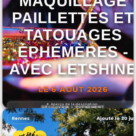
MAQUILLAGE
PAILLETTES ET
TATOUAGES
ÉPHÉMÈRES -
AVEC LETSHIN
LE 6 AOÛT 2026
Aperçu de la description
DÉCOUVRIR L'ÉVÉNEMENT
Ajouté le 20 jui
Rennes