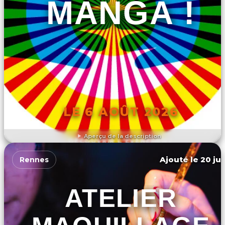
MANGA !
LE 6 AOÛT 2026
Aperçu de la description
DÉCOUVRIR L'ÉVÉNEMENT
Ajouté le 20 jui
Rennes
ATELIER