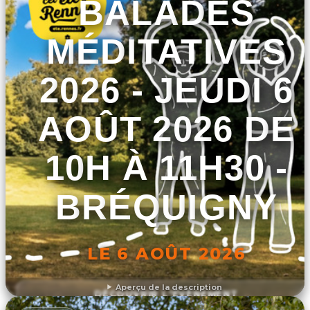
BALADES
MÉDITATIVES
2026 - JEUDI 6
AOÛT 2026 DE
10H À 11H30 -
BRÉQUIGNY
LE 6 AOÛT 2026
Aperçu de la description
DÉCOUVRIR L'ÉVÉNEMENT