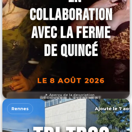
COLLABORATION
AVEC LA FERME
DE QUINCÉ
LE 8 AOÛT 2026
Aperçu de la description
DÉCOUVRIR L'ÉVÉNEMENT
Ajouté le 7 aoû
Rennes