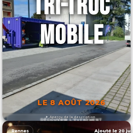
TRI-TROC
MOBILE
LE 8 AOÛT 2026
Aperçu de la description
DÉCOUVRIR L'ÉVÉNEMENT
Ajouté le 20 jui
Rennes