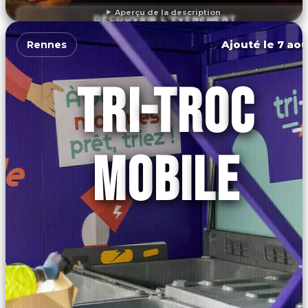
Aperçu de la description
DÉCOUVRIR L'ÉVÉNEMENT
Ajouté le 7 aoû
Rennes
TRI-TROC
MOBILE