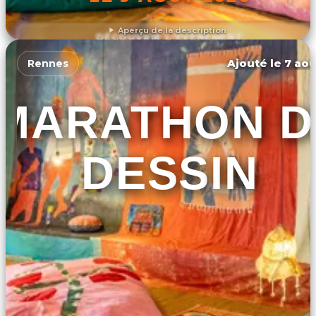
Aperçu de la description
DÉCOUVRIR L'ÉVÉNEMENT
Ajouté le 7 aoû
Rennes
MARATHON D
DESSIN