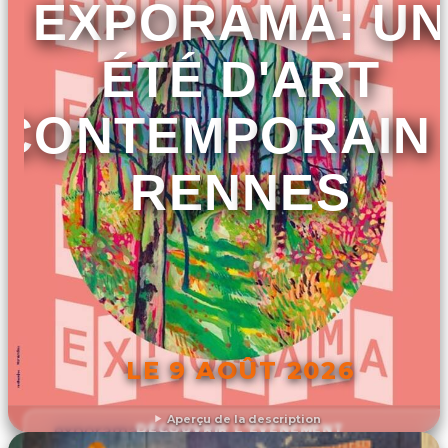
EXPORAMA: UN
ÉTÉ D'ART
CONTEMPORAIN
RENNES
LE 9 AOÛT 2026
Aperçu de la description
DÉCOUVRIR L'ÉVÉNEMENT