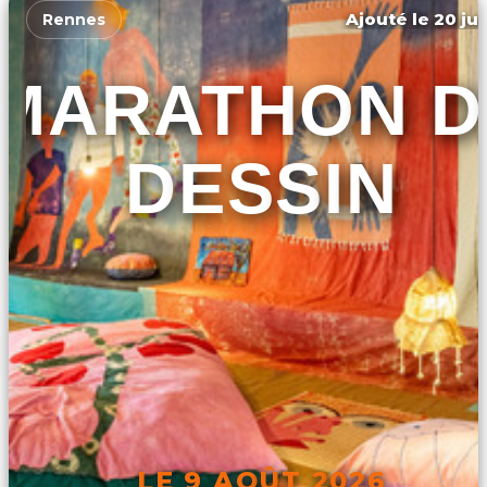
Ajouté le 20 jui
Rennes
MARATHON D
DESSIN
LE 9 AOÛT 2026